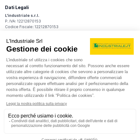
Dati Legali
L'industriale s.r.l.
P. IVA: 12212870153
Codice Fiscale: 12212870153
Sede Legale
Via Carlo Dolci, 32
20148 Milano (MI)
Italy
Registro Imprese
Iscrizione R.I.: 12212870153
REA: MI-1539011
Capitale sociale: Euro 10.400,00 i.v.
Contatti
info@industriale.it
PEC:
industriale@pec.industriale.it
02 8969 3116
© 2026 L'industriale s.r.l. - Tutti i diritti riservati