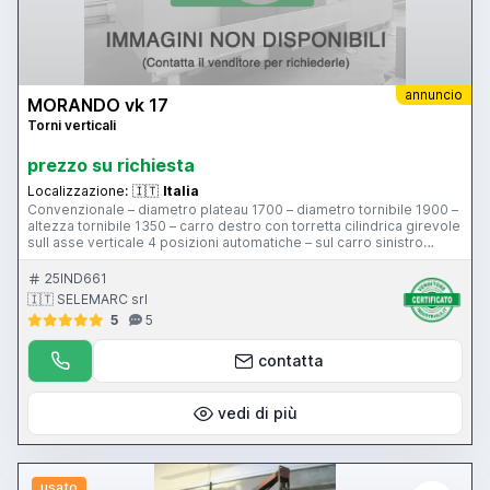
annuncio
MORANDO vk 17
Torni verticali
prezzo su richiesta
Localizzazione:
🇮🇹
Italia
Convenzionale – diametro plateau 1700 – diametro tornibile 1900 –
altezza tornibile 1350 – carro destro con torretta cilindrica girevole
sull asse verticale 4 posizioni automatiche – sul carro sinistro
dotato di utensile inclinabile automatico
25IND661
🇮🇹 SELEMARC srl
5
5
contatta
vedi di più
usato