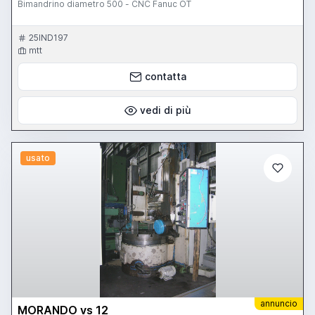
Bimandrino diametro 500 - CNC Fanuc OT
25IND197
mtt
contatta
vedi di più
usato
annuncio
MORANDO vs 12