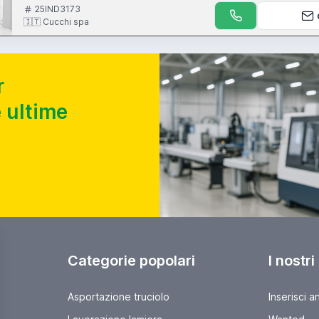
25IND3173
🇮🇹 Cucchi spa
r
 ultime
Categorie popolari
I nostri
Asportazione truciolo
Inserisci a