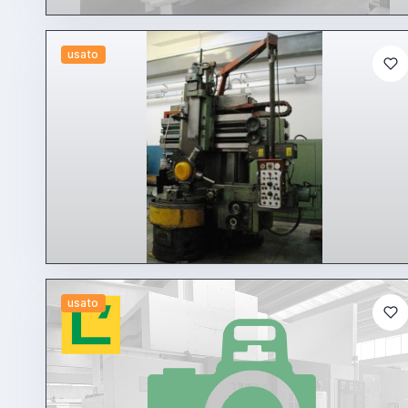
usato
usato