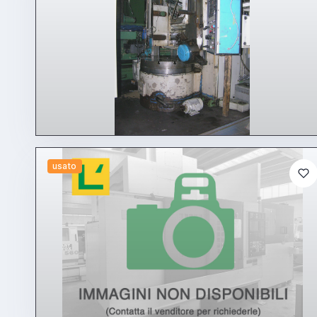
usato