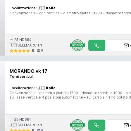
Localizzazione:
🇮🇹
Italia
Convenzionale – con rettifica – diametro plateau 1200 - diametro tornib
25IND660
🇮🇹 SELEMARC srl
5
5
MORANDO vk 17
Torni verticali
Localizzazione:
🇮🇹
Italia
Convenzionale – diametro plateau 1700 – diametro tornibile 1900 – altez
sull asse verticale 4 posizioni automatiche – sul carro sinistro dotato d
25IND661
🇮🇹 SELEMARC srl
5
5