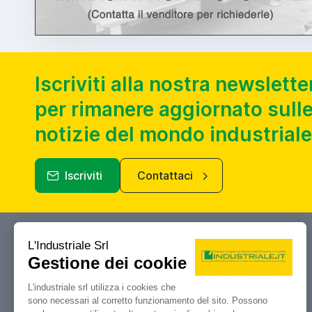
Iscriviti alla nostra newslette
per rimanere aggiornato sulle
notizie del mondo industriale
Iscriviti
Contattaci
Industriale.it
Il tuo portale di riferimento per
compravendita, aste e liquidazioni di