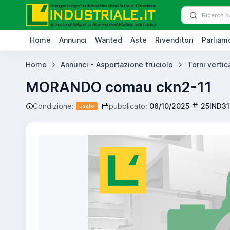
Home
Annunci
Wanted
Aste
Rivenditori
Parliamo
Home
Annunci - Asportazione truciolo
Torni vertica
MORANDO comau ckn2-11
Condizione:
pubblicato:
06/10/2025
25IND3
usato