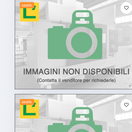
usato
usato