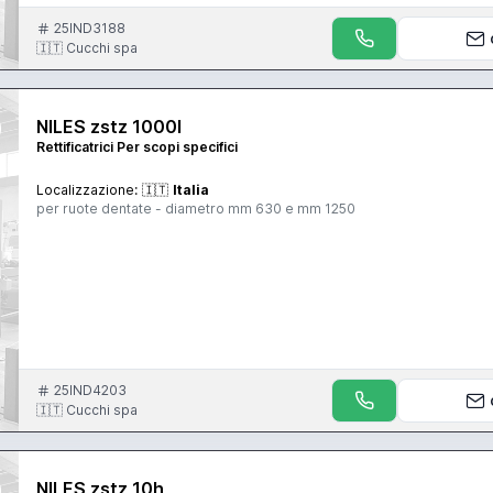
25IND3188
🇮🇹 Cucchi spa
NILES zstz 1000l
Rettificatrici Per scopi specifici
Localizzazione:
🇮🇹
Italia
per ruote dentate - diametro mm 630 e mm 1250
25IND4203
🇮🇹 Cucchi spa
NILES zstz 10h