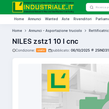
Home
Annunci
Wanted
Aste
Rivenditori
Parliamo
Home
Annunci - Asportazione truciolo
Rettificatric
NILES zstz1 10 l cnc
Condizione:
pubblicato:
06/10/2025
25IND3
usato