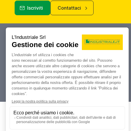
Iscriviti
Contattaci
Industriale.it
Il tuo portale di riferimento per
compravendita, aste e liquidazioni di
macchine utensili e macchinari
industriali.
Dati Legali
L'industriale s.r.l.
P. IVA: 12212870153
Codice Fiscale: 12212870153