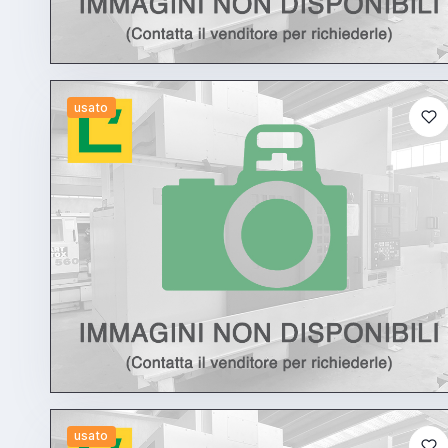
usato
usato