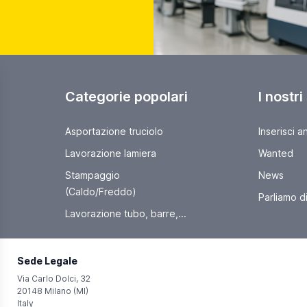
Categorie popolari
I nostri
Asportazione truciolo
Inserisci a
Lavorazione lamiera
Wanted
Stampaggio
News
(Caldo/Freddo)
Parliamo di 
Lavorazione tubo, barre,...
Sede Legale
Via Carlo Dolci, 32
20148 Milano (MI)
Italy