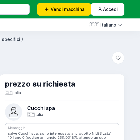
Vendi
macchina
Accedi
🇮🇹
Italiano
 specifici /
prezzo su richiesta
🇮🇹
Italia
Cucchi spa
🇮🇹
Italia
Messaggio