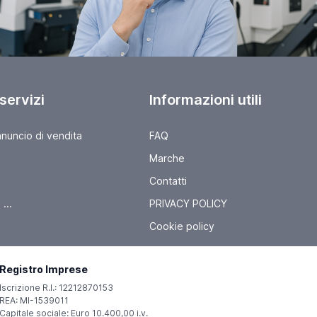
 servizi
Informazioni utili
nnuncio di vendita
FAQ
Marche
Contatti
...
PRIVACY POLICY
Cookie policy
Registro Imprese
Iscrizione R.I.: 12212870153
REA: MI-1539011
Capitale sociale: Euro 10.400,00 i.v.