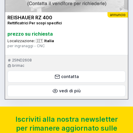
annuncio
REISHAUER RZ 400
Rettificatrici Per scopi specifici
prezzo su richiesta
Localizzazione:
🇮🇹
Italia
per ingranaggi - CNC
25IND2608
brimac
contatta
vedi di più
Iscriviti alla nostra newsletter
per rimanere aggiornato sulle