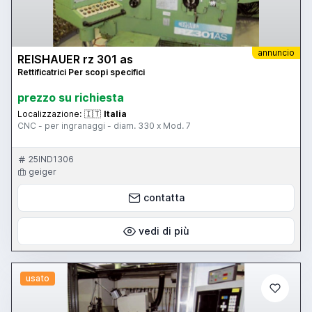
annuncio
REISHAUER rz 301 as
Rettificatrici Per scopi specifici
prezzo su richiesta
Localizzazione:
🇮🇹
Italia
CNC - per ingranaggi - diam. 330 x Mod. 7
25IND1306
geiger
contatta
vedi di più
usato