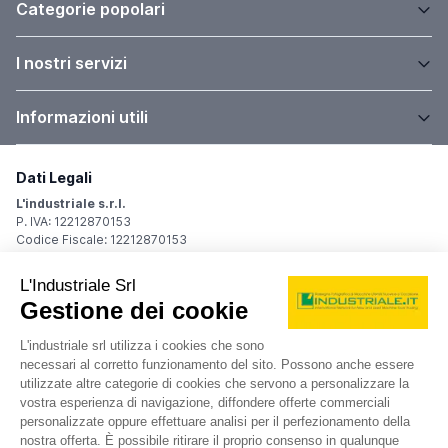
Categorie popolari
I nostri servizi
Informazioni utili
Dati Legali
L'industriale s.r.l.
P. IVA: 12212870153
Codice Fiscale: 12212870153
Sede Legale
Via Carlo Dolci, 32
20148 Milano (MI)
Italy
Registro Imprese
Iscrizione R.I.: 12212870153
REA: MI-1539011
Capitale sociale: Euro 10.400,00 i.v.