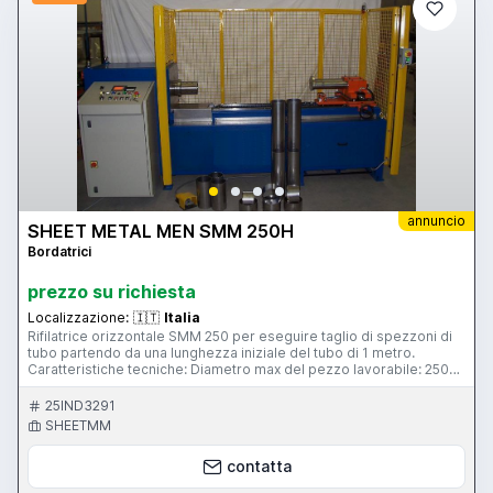
annuncio
SHEET METAL MEN SMM 250H
Bordatrici
prezzo su richiesta
Localizzazione:
🇮🇹
Italia
Rifilatrice orizzontale SMM 250 per eseguire taglio di spezzoni di
tubo partendo da una lunghezza iniziale del tubo di 1 metro.
Caratteristiche tecniche: Diametro max del pezzo lavorabile: 250
mm. Diametro min del pezzo lavorabile: 90 mm. Lunghezza max
tubo di partenza: 1000 mm. Lunghezza pezzi taglio variabile: min
25IND3291
250 mm / max 350 mm. Spessore max del materiale: 2 mm. Motore:
SHEETMM
4 kW con inverter. Espulsore pneumatico ø100 corsa 50 mm. N°1
unità di taglio idraulica. Touch-screen di programmazione. Barriere
contatta
meccaniche di protezione su tre lati. Barriere fotoelettriche di
protezione sul fronte.