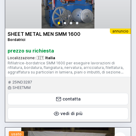
annuncio
SHEET METAL MEN SMM 1600
Bordatrici
prezzo su richiesta
Localizzazione:
🇮🇹
Italia
Rifilatrice-bordatrice SMM 1600 per eseguire lavorazioni di
rifilatura, bordatura, flangiatura, nervatura, arricciatura, filettatura,
aggraffatura su particolari in lamiera, piani o imbutiti, di sezione
circolare o poligonale con diametro / diagonale max di 1600 mm.
25IND3287
SHEETMM
contatta
vedi di più
usato