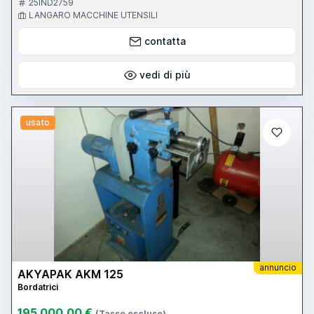
25IND2759
LANGARO MACCHINE UTENSILI
contatta
vedi di più
usato
annuncio
AKYAPAK AKM 125
Bordatrici
195.000,00 €
(Tasse escluse)