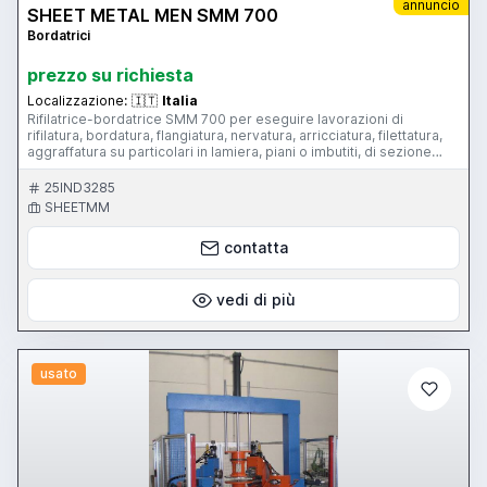
annuncio
SHEET METAL MEN SMM 700
Bordatrici
prezzo su richiesta
Localizzazione:
🇮🇹
Italia
Rifilatrice-bordatrice SMM 700 per eseguire lavorazioni di
rifilatura, bordatura, flangiatura, nervatura, arricciatura, filettatura,
aggraffatura su particolari in lamiera, piani o imbutiti, di sezione
circolare o poligonale con diametro / diagonale max di 700 mm.
25IND3285
SHEETMM
contatta
vedi di più
usato