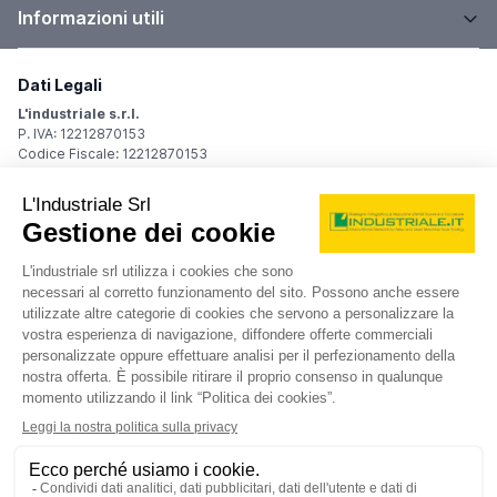
Informazioni utili
Dati Legali
L'industriale s.r.l.
P. IVA: 12212870153
Codice Fiscale: 12212870153
Sede Legale
Via Carlo Dolci, 32
20148 Milano (MI)
Italy
Registro Imprese
Iscrizione R.I.: 12212870153
REA: MI-1539011
Capitale sociale: Euro 10.400,00 i.v.
Contatti
info@industriale.it
PEC:
industriale@pec.industriale.it