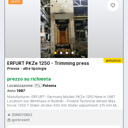
usato
annuncio
ERFURT PKZe 1250 - Trimming press
Presse - altre tipologie
prezzo su richiesta
Localizzazione:
🇵🇱
Polonia
Anno
1987
Manufacturer: ERFURT- Germany Model: PKZe 1250 New in 1987
Location: our Workhaus in Rudniki - Poland Technical details Max.
force: 1250 T Slider stroke: 500 mm Slider adjustment: 215 mm Max.
shut height between bolster and slider: 860 mm Table area: 1600 x
1850 mm Slider size: 1300 x 1400 mm Opening in the table: 1100 x
25IND10823
1100 mm Main motor power: 90 kW Cushion force: 2000 KN
gorbrexmt
Cushion stroke: 200 mm Height above floor: 7900 mm Press
weight: 130 T