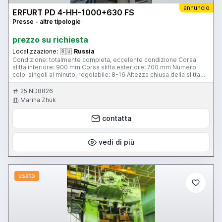
annuncio
ERFURT PD 4-HH-1000+630 FS
Presse - altre tipologie
prezzo su richiesta
Localizzazione:
🇷🇺
Russia
Condizione: totalmente completa, eccelente condizione Corsa
slitta interiore: 900 mm Corsa slitta esteriore: 700 mm Numero
colpi singoli al minuto, regolabile: 8-16 Altezza chiusa della slitta
interiore: -Min.: 1450 mm -Max.: 1800 mm Dimensioni: -tra colonne:
4600 mm -corsa del spingitore: 900 mm Regolazione slitta: 350
25IND8826
mm Dimensioni tavola 4600x2200 mm Skype: marinazhuk2411
Marina Zhuk
contatta
vedi di più
usato