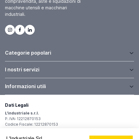
compravendita, aste e liquidazioni di
macchine utensili e macchinari
industriali.
Categorie popolari
I nostri servizi
Informazioni utili
Dati Legali
L'industriale s.r.l.
P. IVA: 12212870153
Codice Fiscale: 12212870153
Sede Legale