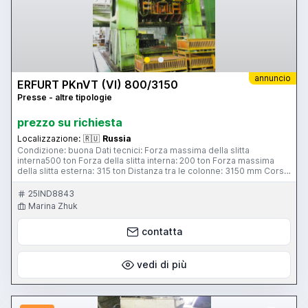
annuncio
ERFURT PKnVT (VI) 800/3150
Presse - altre tipologie
prezzo su richiesta
Localizzazione:
🇷🇺
Russia
Condizione: buona Dati tecnici: Forza massima della slitta
interna500 ton Forza della slitta interna: 200 ton Forza massima
della slitta esterna: 315 ton Distanza tra le colonne: 3150 mm Corsa
slitta interna: 800 mm Corsa slitta esterna: 630 mm Regolazione di
tuttedue slitte: 500 mm Piastra portastampo: 3150*2100 mm
25IND8843
Dimensioni tavola: 3150*2100 mm Peso pressa: 220 ton Skype:
Marina Zhuk
marinazhuk2411
contatta
vedi di più