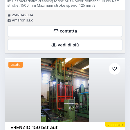
in: Characteristic: Pressing force: 50 t Power demand: 30 kW Ram
stroke: 1500 mm Maximum stroke speed: 125 mm/s
25IND42094
Amaron s.r.o.
contatta
vedi di più
usato
annuncio
TERENZIO 150 bst aut