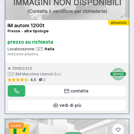
annuncio
IM autom 1200t
Presse - altre tipologie
prezzo su richiesta
Localizzazione:
🇮🇹
Italia
iniezione plastica
25IND2333
🇮🇹 BM Macchine Utensili S.r.l.
4.5
2
contatta
vedi di più
usato