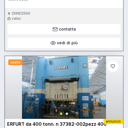
25IND2590
vatec
contatta
vedi di più
usato
annuncio
ERFURT da 400 tonn. n 37382-002pezz 400