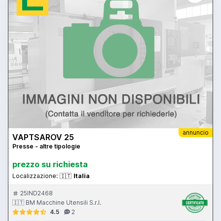
annuncio
VAPTSAROV 25
Presse - altre tipologie
prezzo su richiesta
Localizzazione:
🇮🇹
Italia
25IND2468
🇮🇹 BM Macchine Utensili S.r.l.
4.5
2