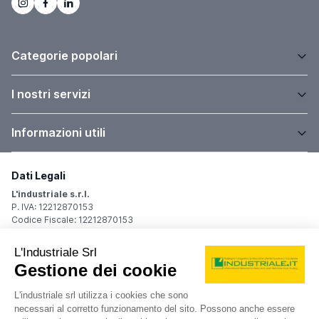
Categorie popolari
I nostri servizi
Informazioni utili
Dati Legali
L'industriale s.r.l.
P. IVA: 12212870153
Codice Fiscale: 12212870153
Sede Legale
Via Carlo Dolci, 32
20148 Milano (MI)
Italy
Registro Imprese