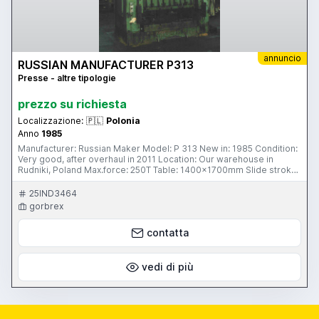
annuncio
RUSSIAN MANUFACTURER P313
Presse - altre tipologie
prezzo su richiesta
Localizzazione:
🇵🇱
Polonia
Anno
1985
Manufacturer: Russian Maker Model: P 313 New in: 1985 Condition:
Very good, after overhaul in 2011 Location: Our warehouse in
Rudniki, Poland Max.force: 250T Table: 1400x1700mm Slide stroke:
600mm Distance between table and slide:1060mm Table
thickness: 160mm Idle stroke of slide: 290mm/sec. Working stroke
25IND3464
of slide: 12mm/sec Slide return: 150mm/sec. Daylight between
gorbrex
columns: 1700mm Ejector's speed: 100mm/sec. Press dimensions:
3665x2890x5200mm Press weight: 28T
contatta
vedi di più