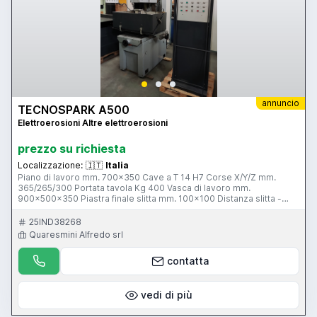
annuncio
TECNOSPARK A500
Elettroerosioni Altre elettroerosioni
prezzo su richiesta
Localizzazione:
🇮🇹
Italia
Piano di lavoro mm. 700x350 Cave a T 14 H7 Corse X/Y/Z mm.
365/265/300 Portata tavola Kg 400 Vasca di lavoro mm.
900x500x350 Piastra finale slitta mm. 100x100 Distanza slitta -
tavola mm. 600 peso elettrodo Kg 200 Contenitore dielettrico lt.
300 Peso complessivo Kg 1800 Corrente generatore A50
25IND38268
Tensione di lavoro V 50-100-200 Asportazione in sgrossatura
Quaresmini Alfredo srl
mm³/1' 450 Usura minima ottenibile < 0,5% Rugosità superfinitura
Ra 0,4 Potenza assorbita massima VA 4000 Rotazione angolo testa
contatta
0-90°
vedi di più