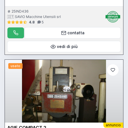
25IND436
🇮🇹 SAVIO Macchine Utensili srl
4.8
5
contatta
vedi di più
usato
annuncio
AGIE COMPACT 2