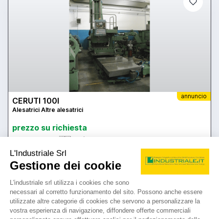
sleeve in both rotation - directions are pivoted as a C- axis.
Universal angle drilling / milling head Extended spindle head Short
spindle head Coolant system 1500 l Internal coolant supply 24 bar
External coolant supply 2 bar Chip conveyor, length 10 meters
Portable control panel for : Axis selection , Jog axes and spindle ,
feed - start / stop , emergency stop. Hydrostatic for the X -axis and
the support sleeve The machine will be sold without floor plates
and a rotary table.
annuncio
CERUTI 100l
Alesatrici Altre alesatrici
prezzo su richiesta
Localizzazione:
🇮🇹
Italia
CNC - a m. m. - corse 5000 x 1800 x 800
25IND196
mtt
contatta