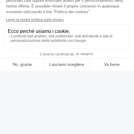
vedi di più
usato
annuncio
CASTEL green
Alesatrici Altre alesatrici
prezzo su richiesta