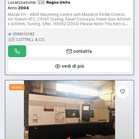
Localizzazione:
🇬🇧
Regno Unito
Anno
2004
Mazak FH – 4800 Machining Centre with Mazatrol 640M Control,
40-Station ATC, CAT40 Tooling, Swarf Conveyor, Pallet Size 400mm
x 400mm, Tooling. S/No. 165562 (2004) Please Note: This Item is
located in Cheltenham, United Kingdom This Item is part of an
online auction sale ending on Thursday 14th April 2016 at 3pm (UK
25IND10182
Time) Please visit our website for full details: www.cottandco.com
🇬🇧 COTTRILL & CO.
contatta
vedi di più
usato