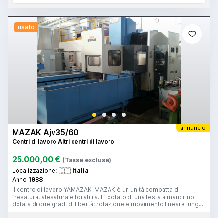
usato
annuncio
MAZAK Ajv35/60
Centri di lavoro Altri centri di lavoro
25.000,00 €
(Tasse escluse)
Localizzazione:
🇮🇹
Italia
Anno
1988
Il centro di lavoro YAMAZAKI MAZAK è un unità compatta di
fresatura, alesatura e foratura. E’ dotato di una testa a mandrino
dotata di due gradi di libertà: rotazione e movimento lineare lungo
l’asse Z. E’ dotato di un magazzino porta utensili a 40 posti dove