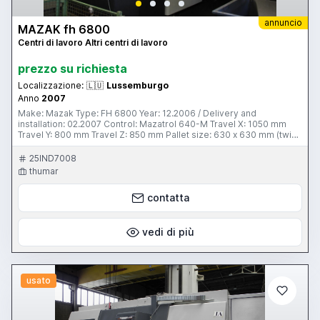
annuncio
MAZAK fh 6800
Centri di lavoro Altri centri di lavoro
prezzo su richiesta
Localizzazione:
🇱🇺
Lussemburgo
Anno
2007
Make: Mazak Type: FH 6800 Year: 12.2006 / Delivery and
installation: 02.2007 Control: Mazatrol 640-M Travel X: 1050 mm
Travel Y: 800 mm Travel Z: 850 mm Pallet size: 630 x 630 mm (twin
type - 2 pallets) Max. workpiece dia.: 1050 mm Max. workpiece
weight: 1500 Kg Table indexing: 0.001° (360,000 position,
25IND7008
continous) Spindle cone: BT 50 ATC: 80 pcs. (chain type) Coolant
thumar
through spindle: 70 Bars Spindle speed: 7000 rpm (with gear box)
Torque: 1176 NM Spindle motor: 37 KW max. Machine with following
contatta
Options: - Mayfran chip conveyor - Helical Milling - Thread cutting -
High torque spindle - Renishaw Aprox. 33.000 hours
vedi di più
usato