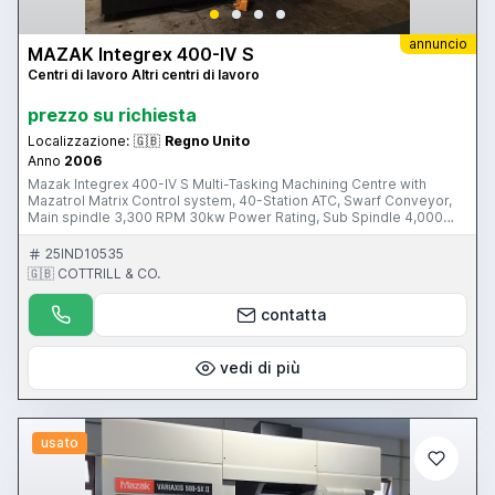
annuncio
MAZAK Integrex 400-IV S
Centri di lavoro Altri centri di lavoro
prezzo su richiesta
Localizzazione:
🇬🇧
Regno Unito
Anno
2006
Mazak Integrex 400-IV S Multi-Tasking Machining Centre with
Mazatrol Matrix Control system, 40-Station ATC, Swarf Conveyor,
Main spindle 3,300 RPM 30kw Power Rating, Sub Spindle 4,000
RPM 26kw Power Rating, Milling Spindle 1,200 RPM, 19kw power
rating, Axis travels X = 630mm Y = 230mm Z = 1585mm B =225
25IND10535
degrees, Maximum turning diameter 760mm, Maximum turning
🇬🇧 COTTRILL & CO.
length 1524mm, Distance between centres 1500mm, Fitted with 15”
main chuck, 12” sub spindle chuck, , Milling spindle C5 spindle
contatta
taper, tool pre-setter, . S/No. 105010 (2006) Please Note: This Item
is located in Aberdeen, Scotland This Item is part of an Online
Auction Sale ending on Tuesday 26th April 2016 at 3pm (UK Time)
Please visit our website for full details: www.cottandco.com
vedi di più
usato