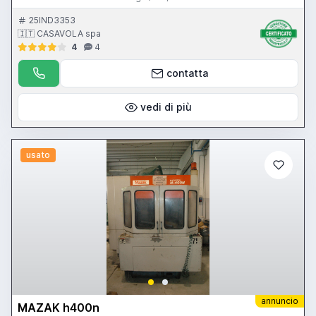
5.000 mm/min, avanzamento rapido 12.000 mm/min, CNC
MAZATROL CAM M-2
25IND3353
🇮🇹 CASAVOLA spa
4
4
contatta
vedi di più
usato
annuncio
MAZAK h400n