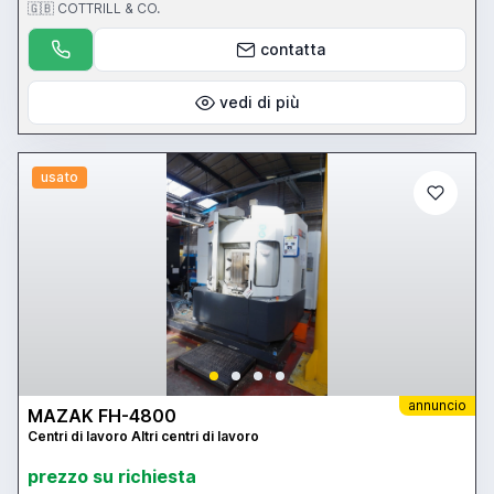
Please visit our website for full details: www.cottandco.com
🇬🇧 COTTRILL & CO.
contatta
vedi di più
usato
annuncio
MAZAK FH-4800
Centri di lavoro Altri centri di lavoro
prezzo su richiesta