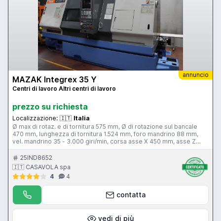
annuncio
MAZAK Integrex 35 Y
Centri di lavoro Altri centri di lavoro
prezzo su richiesta
Localizzazione:
🇮🇹
Italia
Ø max di rotaz. e di tornitura 575 mm, Ø di rotazione sul bancale
470 mm, lunghezza di tornitura 1.524 mm, foro mandrino 88 mm,
vel. mandrino 35 - 3.000 giri/min, corsa asse X 450 mm, asse Z
1.575 mm, asse Y +-90 mm, attacco mandrino A2-8”, potenza
mandrino 30/22 KW, cono attacco utensile mot. CAT 40, potenza
25IND8652
utensile motorizzato 7,5 KW, vel. utensile motorizzato 15 - 6.000
🇮🇹 CASAVOLA spa
giri/min, magazzino utensili 80 posizioni, evacuatore trucioli,
4
4
controllo Mazatrol M-Plus
contatta
vedi di più