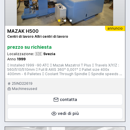
annuncio
MAZAK H500
Centri di lavoro Altri centri di lavoro
prezzo su richiesta
Localizzazione:
🇸🇪
Svezia
Anno
1999
 Installed 1999 -90 ATC  Mazak Mazatrol T Plus  Travels X/Y/Z :
560/510/510mm  Full B AXIS 360° 0,001°  Pallet size 400x
400mm - 6 Palletes  Coolant Through Spindle  Spindle speeds to
10000 RPM
25IND22619
Machinesused
contatta
vedi di più