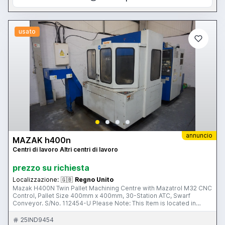
usato
annuncio
MAZAK h400n
Centri di lavoro Altri centri di lavoro
prezzo su richiesta
Localizzazione:
🇬🇧
Regno Unito
Mazak H400N Twin Pallet Machining Centre with Mazatrol M32 CNC
Control, Pallet Size 400mm x 400mm, 30-Station ATC, Swarf
Conveyor. S/No. 112454-U Please Note: This Item is located in
Preston, Lancashire This Item is part of 2 online auction sales
ending on Thursday 11th February 2016 at 3pm & 4pm (UK Time)
25IND9454