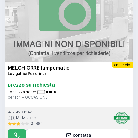
annuncio
MELCHIORRE lampomatic
Levigatrici Per cilindri
prezzo su richiesta
Localizzazione:
🇮🇹
Italia
per fori – OCCASIONE
25IND1247
🇮🇹 MI-MU snc
3
1
contatta