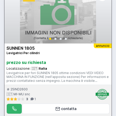
annuncio
SUNNEN 1805
Levigatrici Per cilindri
prezzo su richiesta
Localizzazione:
🇮🇹
Italia
Levigatrice per fori SUNNEN 1805 ottime condizioni VEDI VIDEO
MACCHINA IN FUNZIONE (nell'apposita sezione) Per informazioni e
prezzi contattateci senza impegno. La macchina è visibile
funzionante nel ns magazzino di Gussago (BS). Possibilità di prove
con pezzi e materiali su vs fornitura. Mimu Macchine Utensili
25IND2600
Lappatrice per fori Levigatrice Honing machine Hohnmaschine
🇮🇹 MI-MU snc
Kreuzschleifmaschine
3
1
contatta