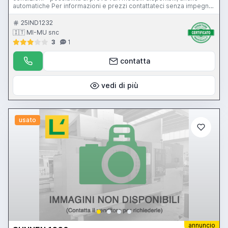
automatiche Per informazioni e prezzi contattateci senza impegno.
La macchina è visibile funzionante nel ns magazzino di Gussago
(BS) Mimu Macchine Utensili Lappatrice per fori Levigatrice Honing
25IND1232
machine Hohnmaschine
🇮🇹 MI-MU snc
3
1
contatta
vedi di più
usato
annuncio