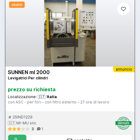
usato
annuncio
SUNNEN ml 2000
Levigatrici Per cilindri
prezzo su richiesta
Localizzazione:
🇮🇹
Italia
con ASC - per fori – con filtro esterno – 27 ore di lavoro
25IND1229
🇮🇹 MI-MU snc
3
1