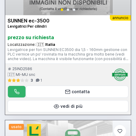
annuncio
SUNNEN ec-3500
Levigatrici Per cilindri
prezzo su richiesta
Localizzazione:
🇮🇹
Italia
Levigatrice per fori SUNNEN EC3500 dia 1,5 - 160mm gestione con
PLC vernice un po' rovinata ma la macchina gira molto bene (vedi
anche video). La macchina è visibile funzionante (con possibilità di
prove) nel ns magazzino di Gussago (BS) Per informazioni e prezzi
contattateci senza impegno. Mimu Macchine Utensili Lappatrice
25IND2586
per fori Levigatrice Honing machine Hohnmaschine
🇮🇹 MI-MU snc
3
1
contatta
vedi di più
usato