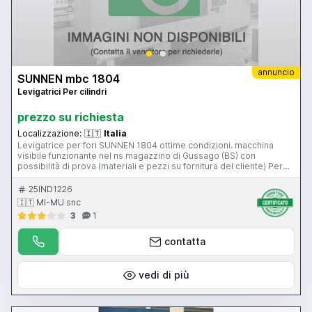
annuncio
SUNNEN mbc 1804
Levigatrici Per cilindri
prezzo su richiesta
Localizzazione:
🇮🇹
Italia
Levigatrice per fori SUNNEN 1804 ottime condizioni. macchina
visibile funzionante nel ns magazzino di Gussago (BS) con
possibilità di prova (materiali e pezzi su fornitura del cliente) Per
informazioni e prezzi contattateci senza impegno. Mimu Macchine
Utensili Lappatrice per fori Levigatrice Honing machine
25IND1226
Hohnmaschine
🇮🇹 MI-MU snc
3
1
contatta
vedi di più