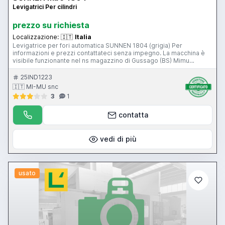
Levigatrici Per cilindri
prezzo su richiesta
Localizzazione:
🇮🇹
Italia
Levigatrice per fori automatica SUNNEN 1804 (grigia) Per
informazioni e prezzi contattateci senza impegno. La macchina è
visibile funzionante nel ns magazzino di Gussago (BS) Mimu
Macchine Utensili Lappatrice per fori Levigatrice Honing machine
Hohnmaschine
25IND1223
🇮🇹 MI-MU snc
3
1
contatta
vedi di più
usato