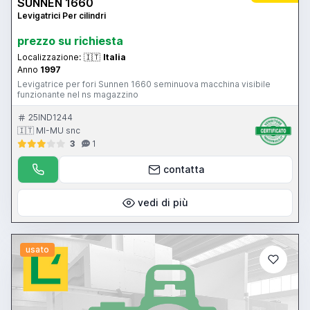
SUNNEN 1660
Levigatrici Per cilindri
prezzo su richiesta
Localizzazione:
🇮🇹
Italia
Anno
1997
Levigatrice per fori Sunnen 1660 seminuova macchina visibile
funzionante nel ns magazzino
25IND1244
🇮🇹 MI-MU snc
3
1
contatta
vedi di più
usato