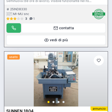
Seminuova (68 ore di lavoro). Visibile funzionante nel ns
magazzino. Mimu Macchine Utensili Gussago BS
25IND8330
🇮🇹 MI-MU snc
3
1
contatta
vedi di più
usato
annuncio
SUNNEN 1804