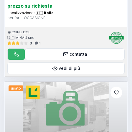
prezzo su richiesta
Localizzazione:
🇮🇹
Italia
per fori – OCCASIONE
25IND1250
🇮🇹 MI-MU snc
3
1
contatta
vedi di più
usato