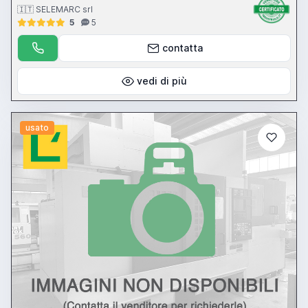
🇮🇹 SELEMARC srl
5
5
contatta
vedi di più
usato