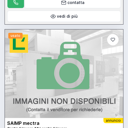
contatta
vedi di più
usato
annuncio
SAIMP mectra