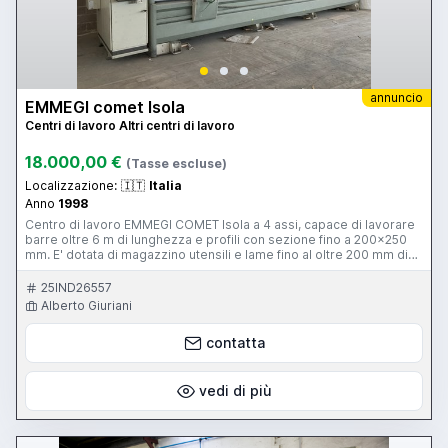
annuncio
EMMEGI comet Isola
Centri di lavoro Altri centri di lavoro
18.000,00 €
(Tasse escluse)
Localizzazione:
🇮🇹
Italia
Anno
1998
Centro di lavoro EMMEGI COMET Isola a 4 assi, capace di lavorare
barre oltre 6 m di lunghezza e profili con sezione fino a 200x250
mm. E' dotata di magazzino utensili e lame fino al oltre 200 mm di
diametro. E' in grado di tagliare, forare, maschiare e fresare
alluminio e leghe leggere. E' funzionante ed in buono stato.
25IND26557
Alberto Giuriani
contatta
vedi di più