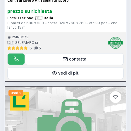
Centri di lavoro Altri centri di lavoro
prezzo su richiesta
Localizzazione:
🇮🇹
Italia
8 pallet da 630 x 630 – corse 820 x 760 x 760 – atc 99 pos – cnc
fanuc 15 m
25IND579
🇮🇹 SELEMARC srl
5
5
contatta
vedi di più
usato