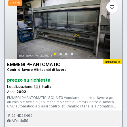
usato
annuncio
EMMEGI PHANTOMATIC
Centri di lavoro Altri centri di lavoro
prezzo su richiesta
Localizzazione:
🇮🇹
Italia
Anno
2002
EMMEGI PHANTOMATIC ISOLA T3 Vendiamo centro di lavoro per
alluminio e acciaio ( sp. massimo acciaio 3 mm) Centro di lavoro
CNC automatico a 3 assi controllati Cambio utensile automatico
Posizionamento Morse manuale Pulsantiera mobile per tutte le
funzioni Corsa Asse X 3450 mm / Corsa asse Y 300 mm / Corsa
25IND23469
asse Z 295 mm Vendiamo con utensili e porta utensili inclusi nel
Alfredo59
prezzo Per info non esitare a contattarci.