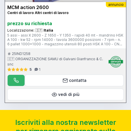
annuncio
MCM action 2600
Centri di lavoro Altri centri di lavoro
prezzo su richiesta
Localizzazione:
🇮🇹
Italia
5 assi - assi X 2600 - Z 1650 - Y 1350 - rapidi 40 mt - mandrino HSK
A 100 - kw 52 - rpm 14000 - tavola 3600000 posizioni - 7 rpm - n.
6 pallet 1000x1000 - magazzino utensili 80 posti HSK A 100 - CNC
FANUC 31i - anno di fabbricazione fine 2010 - nuovo
25IND1258
🇮🇹 ORGANIZZAZIONE SAMU di Galvani Gianfranco & C.
snc
5
1
contatta
vedi di più
Iscriviti alla nostra newsletter