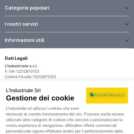
Categorie popolari
I nostri servizi
Informazioni utili
Dati Legali
L'industriale s.r.l.
P. IVA: 12212870153
Codice Fiscale: 12212870153
Sede Legale
Via Carlo Dolci, 32
20148 Milano (MI)
Italy
Registro Imprese
Iscrizione R.I.: 12212870153
REA: MI-1539011