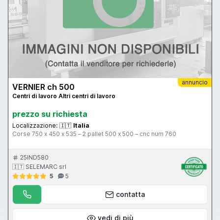
annuncio
VERNIER ch 500
Centri di lavoro Altri centri di lavoro
prezzo su richiesta
Localizzazione:
🇮🇹
Italia
Corse 750 x 450 x 535 – 2 pallet 500 x 500 – cnc num 760
25IND580
🇮🇹 SELEMARC srl
5
5
contatta
vedi di più