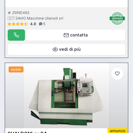
25IND462
🇮🇹 SAVIO Macchine Utensili srl
4.8
5
contatta
vedi di più
usato
annuncio