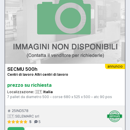
annuncio
SECMU 500h
Centri di lavoro Altri centri di lavoro
prezzo su richiesta
Localizzazione:
🇮🇹
Italia
7 pallet da diametro 500 – corse 680 x 525 x 500 – atc 90 pos
25IND578
🇮🇹 SELEMARC srl
5
5