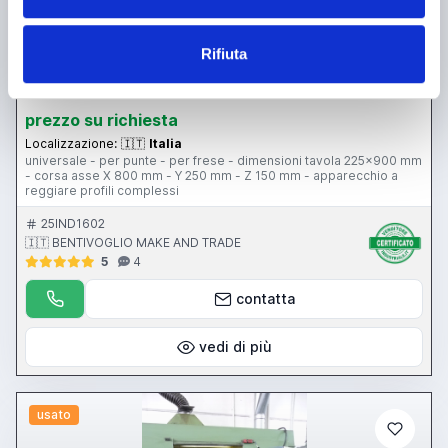
Rifiuta
annuncio
GATTI gatti
Affilatrici Per frese
prezzo su richiesta
Localizzazione:
🇮🇹
Italia
universale - per punte - per frese - dimensioni tavola 225x900 mm
- corsa asse X 800 mm - Y 250 mm - Z 150 mm - apparecchio a
reggiare profili complessi
25IND1602
🇮🇹 BENTIVOGLIO MAKE AND TRADE
5
4
contatta
vedi di più
usato