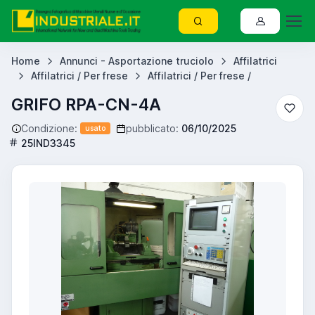
Home
Annunci - Asportazione truciolo
Affilatrici
Affilatrici / Per frese
Affilatrici / Per frese /
GRIFO RPA-CN-4A
Condizione:
pubblicato:
06/10/2025
usato
25IND3345