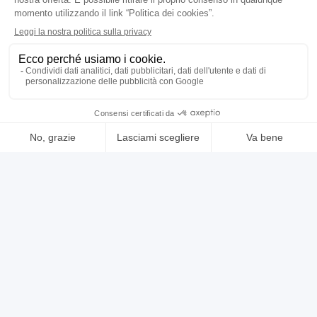
KsPJ4
usato
annuncio
SMP CA3
Affilatrici Per frese
prezzo su richiesta
Localizzazione:
🇮🇹
Italia
Anno
2001
Affilatrice 5 assi per utensili meccanici (Frese, Punte, Alesatori,
Metallo Duro e HSS) con purificatore di aria e oli. Controllo CNC
NUM 1060 Corsa Max: X=360; Y=200; Z=300; [mm] Velocità assi X,
Y, Z: 15 [m / min] Potenza: 19 [kW] Tipo di cono: SA50 Dimensioni: