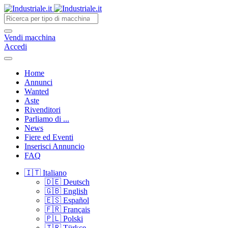
Vendi
macchina
Accedi
Home
Annunci
Wanted
Aste
Rivenditori
Parliamo di ...
News
Fiere ed Eventi
Inserisci Annuncio
FAQ
🇮🇹
Italiano
🇩🇪 Deutsch
🇬🇧 English
🇪🇸 Español
🇫🇷 Français
🇵🇱 Polski
🇹🇷 Türkçe