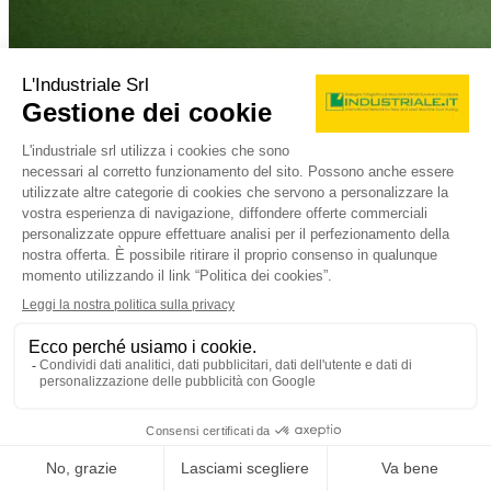
Dati tecnici
Condizione:
usato
Anno:
non definito
Descrizione
La profilatrice GRIFO con software aggiornato e schermo touch
screen. Ha due mole d.200 mm una per sgrossatura e una per
finitura. La distanza tra una mola e l'altra è 100 mm, quindi coltello l