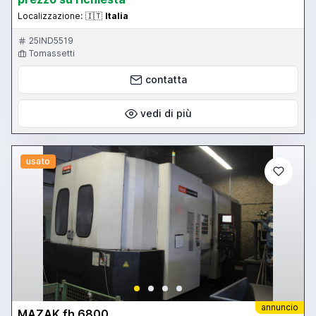
Localizzazione:
🇮🇹
Italia
25IND5519
Tomassetti
contatta
vedi di più
usato
annuncio
MAZAK fh 6800