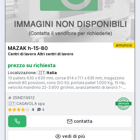
annuncio
MAZAK h-15-80
Centri di lavoro Altri centri di lavoro
prezzo su richiesta
Localizzazione:
🇮🇹
Italia
10 pallets 630 x 630 mm, corse 914 x 711 x 635 mm, magazzino
utensili 80 posizioni, cono ISO 50, portata pallet 1.000 Kg, 15 Hp,
velocità mandrino 22-3.600 giri/min, avanzamento di lavoro 1-
5.000 mm/min, avanzamento rapido 12.000 mm/min, CNC
MAZATROL CAM M-2.
25IND19912
🇮🇹 CASAVOLA spa
4
4
contatta
vedi di più