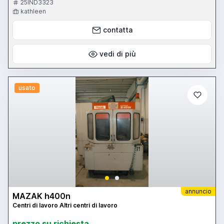
X tot Y rpm) 6000 rpm Extra info Type H500/50NX with double pallet
25IND3323
(500 x 500mm)
kathleen
contatta
vedi di più
usato
annuncio
MAZAK h400n
Centri di lavoro Altri centri di lavoro
prezzo su richiesta