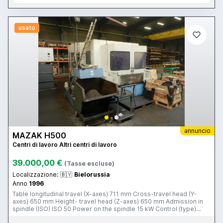
usato
annuncio
MAZAK H500
Centri di lavoro Altri centri di lavoro
39.000,00 €
(Tasse escluse)
Localizzazione:
🇧🇾
Bielorussia
Anno
1996
Table longitudinal travel (X-axes) 711 mm Cross-travel head (Y-
axes) 650 mm Height- travel head (Z-axes) 650 mm Admission in
spindle (ISO) ISO 50 Power on the spindle 15 kW Control (type)
Mazatrol M Plus Number of axes 4 Toolstore 40x Frequency (from