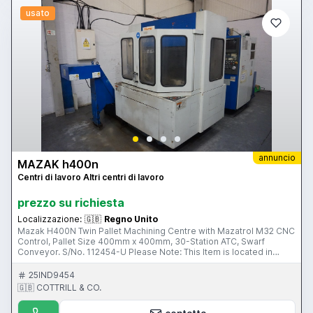
usato
annuncio
MAZAK h400n
Centri di lavoro Altri centri di lavoro
prezzo su richiesta
Localizzazione:
🇬🇧
Regno Unito
Mazak H400N Twin Pallet Machining Centre with Mazatrol M32 CNC
Control, Pallet Size 400mm x 400mm, 30-Station ATC, Swarf
Conveyor. S/No. 112454-U Please Note: This Item is located in
Preston, Lancashire This Item is part of 2 online auction sales
ending on Thursday 11th February 2016 at 3pm & 4pm (UK Time)
25IND9454
Please visit our website for full details: www.cottandco.com
🇬🇧 COTTRILL & CO.