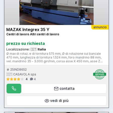
annuncio
MAZAK Integrex 35 Y
Centri di lavoro Altri centri di lavoro
prezzo su richiesta
Localizzazione:
🇮🇹
Italia
Ø max di rotaz. e di tornitura 575 mm, Ø di rotazione sul bancale
470 mm, lunghezza di tornitura 1.524 mm, foro mandrino 88 mm,
vel. mandrino 35 - 3.000 giri/min, corsa asse X 450 mm, asse Z
1.575 mm, asse Y +-90 mm, attacco mandrino A2-8”, potenza
mandrino 30/22 KW, cono attacco utensile mot. CAT 40, potenza
25IND8652
utensile motorizzato 7,5 KW, vel. utensile motorizzato 15 - 6.000
🇮🇹 CASAVOLA spa
giri/min, magazzino utensili 80 posizioni, evacuatore trucioli,
4
4
controllo Mazatrol M-Plus
contatta
vedi di più