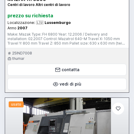
Centri di lavoro Altri centri di lavoro
prezzo su richiesta
Localizzazione:
🇱🇺
Lussemburgo
Anno
2007
Make: Mazak Type: FH 6800 Year: 12.2006 / Delivery and
installation: 02.2007 Control: Mazatrol 640-M Travel X: 1050 mm
Travel Y: 800 mm Travel Z: 850 mm Pallet size: 630 x 630 mm (twin
type - 2 pallets) Max. workpiece dia.: 1050 mm Max. workpiece
weight: 1500 Kg Table indexing: 0.001° (360,000 position,
25IND7008
continous) Spindle cone: BT 50 ATC: 80 pcs. (chain type) Coolant
thumar
through spindle: 70 Bars Spindle speed: 7000 rpm (with gear box)
Torque: 1176 NM Spindle motor: 37 KW max. Machine with following
contatta
Options: - Mayfran chip conveyor - Helical Milling - Thread cutting -
High torque spindle - Renishaw Aprox. 33.000 hours
vedi di più
usato