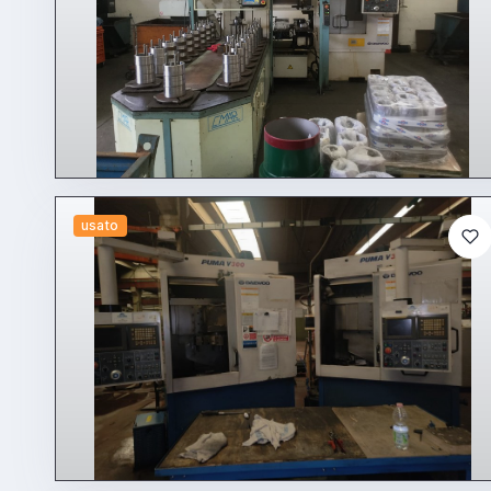
usato