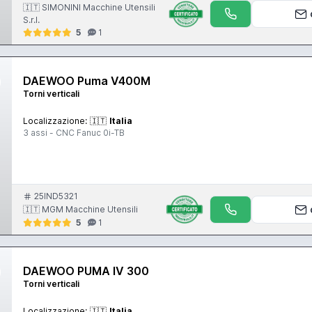
🇮🇹 SIMONINI Macchine Utensili
S.r.l.
5
1
DAEWOO Puma V400M
Torni verticali
Localizzazione:
🇮🇹
Italia
3 assi - CNC Fanuc 0i-TB
25IND5321
🇮🇹 MGM Macchine Utensili
5
1
DAEWOO PUMA IV 300
Torni verticali
Localizzazione:
🇮🇹
Italia