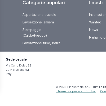
Categorie popolari
I nostri
Asportazione truciolo
Inserisci a
Lavorazione lamiera
Wanted
Stampaggio
News
(Caldo/Freddo)
Parliamo di 
Lavorazione tubo, barre,...
Sede Legale
Via Carlo Dolci, 32
20148 Milano (MI)
Italy
© 2026 L'industriale s.r.l. - Tutti i dirit
Informativa privacy - Cookie
|
Cond