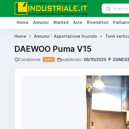
Home
Annunci
Wanted
Aste
Rivenditori
Parliamo
Home
Annunci - Asportazione truciolo
Torni vertica
DAEWOO Puma V15
Condizione:
pubblicato:
06/10/2025
25IND3
usato