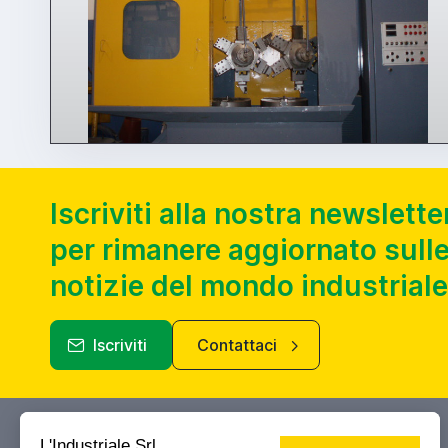
Iscriviti alla nostra newslette
per rimanere aggiornato sulle
notizie del mondo industriale
Iscriviti
Contattaci