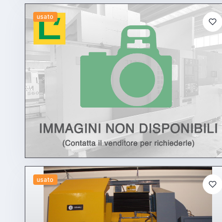
usato
usato