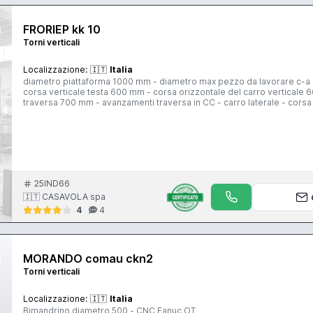
FRORIEP kk 10
Torni verticali
Localizzazione:
🇮🇹
Italia
diametro piattaforma 1000 mm - diametro max pezzo da lavorare c-a 12
corsa verticale testa 600 mm - corsa orizzontale del carro verticale 6
traversa 700 mm - avanzamenti traversa in CC - carro laterale - corsa
kW
25IND66
🇮🇹 CASAVOLA spa
4
4
MORANDO comau ckn2
Torni verticali
Localizzazione:
🇮🇹
Italia
Bimandrino diametro 500 - CNC Fanuc OT