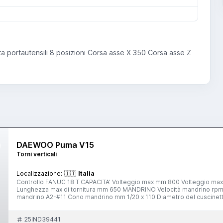
a portautensili 8 posizioni Corsa asse X 350 Corsa asse Z
DAEWOO Puma V15
Torni verticali
Localizzazione:
🇮🇹
Italia
Controllo FANUC 18 T CAPACITA’ Volteggio max mm 800 Volteggio max su carrello mm 500 Diametro max di tornitura mm 650
Lunghezza max di tornitura mm 650 MANDRINO Velocità mandrino rpm 1500 Mandrino KITAGAWA 15” 3+3+3 griffe ø 380 Attacco
mandrino A2-#11 Cono mandrino mm 1/20 x 110 Diametro del cuscinetto mm 160 CORSE E AVANZAMENTI Asse X Avanzamento rapido
mm m/min 350 12 Asse Z Avanzamento rapido mm m/min 680 16 TORRETTA PORTAUTENSILI Tipo di t
dell’utensile mm 32 x 32 Diametro utensile alesatura mm 50 MOTORI Motore mandrino kW 18,5/22 Motori assi X / Z kW 1,8 / 3,5
25IND39441
INGOMBRO Altezza mm 2950 Lunghezza mm 2650 Larghezza mm 