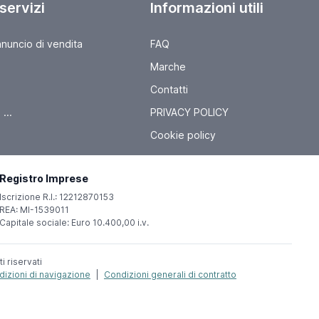
 servizi
Informazioni utili
nnuncio di vendita
FAQ
Marche
Contatti
...
PRIVACY POLICY
Cookie policy
Registro Imprese
Iscrizione R.I.: 12212870153
REA: MI-1539011
Capitale sociale: Euro 10.400,00 i.v.
ti riservati
izioni di navigazione
|
Condizioni generali di contratto