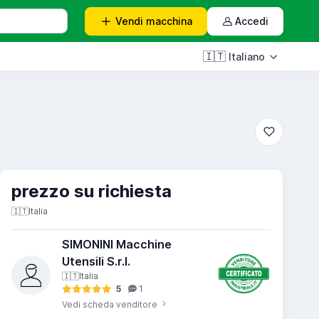
Vendi
macchina
Accedi
🇮🇹
Italiano
prezzo su richiesta
🇮🇹
Italia
SIMONINI Macchine
Utensili S.r.l.
🇮🇹
Italia
5
1
Vedi scheda venditore