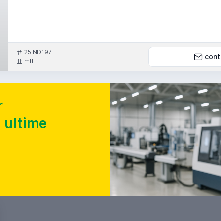
25IND197
cont
mtt
r
 ultime