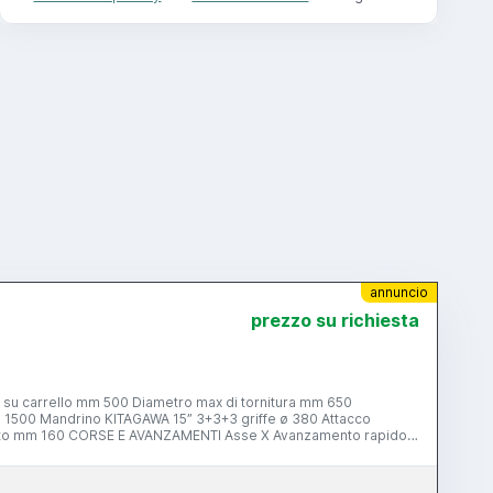
annuncio
prezzo su richiesta
orretta 8-ST DRUM Dimensione
1905 Massa Kg 9000