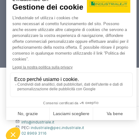
Industriale.it
Il tuo portale di riferimento per
compravendita, aste e liquidazioni di
macchine utensili e macchinari
industriali.
Dati Legali
L'industriale s.r.l.
P. IVA: 12212870153
Codice Fiscale: 12212870153
Contatti
info@industriale.it
PEC:
industriale@pec.industriale.it
02 8969 3116