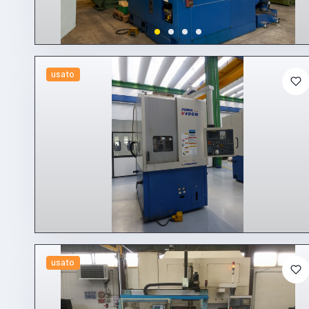
usato
usato