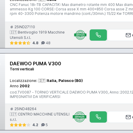
CNC Fanuc 18i-TB CAPACITA': Max diametro rotante mm 400 Max diametro tornibile mm 320 Max lunghezza tornibile mm 254 Max peso
ammesso Kg 100 CORSE: Corsa asse X mm 400+850 Corsa asse Z mm
rpm 40-3300 Potenza motore mandrino (cont./30min.) 15/22 Kw TORRETTA: Torretta n. 12 posizioni PESO: Peso appross. Kg 8000
COMPLETO DI: -Gantry Loader Numero Pallet 20 Dimensione max cari
250xL200) -Evacuatore trucioli a tappeto MACCHINA USATA
25IND27110
🇮🇹 Bentivoglio 1919 Macchine
Utensili S.r.l.
4.8
48
DAEWOO PUMA V300
Torni verticali
Localizzazione:
🇮🇹
Italia, Palosco (BG)
Anno
2002
cod.TV0087 - TORNIO VERTICALE DAEWOO PUMA V300, Anno: 2002.12, Modello: PUMA V300, N/S: PV300195, Peso: 5500, DATI 
IMPEGNATIVI DA VERIFICARSI
25IND48264
🇮🇹 CENTRO MACCHINE UTENSILI
s.r.l.
4.2
5