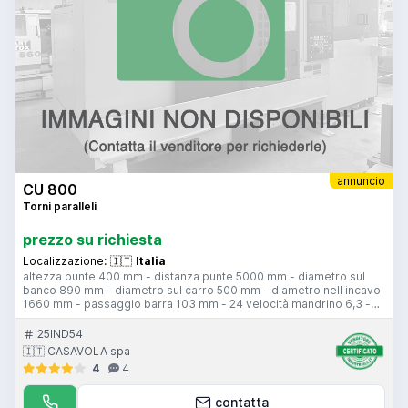
annuncio
CU 800
Torni paralleli
prezzo su richiesta
Localizzazione:
🇮🇹
Italia
altezza punte 400 mm - distanza punte 5000 mm - diametro sul
banco 890 mm - diametro sul carro 500 mm - diametro nell incavo
1660 mm - passaggio barra 103 mm - 24 velocità mandrino 6,3 -
1250 giri al minuto - 22 kw
25IND54
🇮🇹 CASAVOLA spa
4
4
contatta