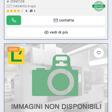
mandrino 3.7-1000 giri al minuto - potenza motore mandrino 60 Hp
25IND108
- torretta automatica 4 posizioni Baruffaldi BA 300 - CNC ECS 2400
🇮🇹 CASAVOLA spa
4
4
contatta
vedi di più
usato