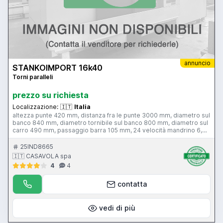
annuncio
STANKOIMPORT 16k40
Torni paralleli
prezzo su richiesta
Localizzazione:
🇮🇹
Italia
altezza punte 420 mm, distanza fra le punte 3000 mm, diametro sul
banco 840 mm, diametro tornibile sul banco 800 mm, diametro sul
carro 490 mm, passaggio barra 105 mm, 24 velocità mandrino 6,3-
1250 giri/min, peso pezzo tra le punte 3500 kg, avanzamenti rapidi
25IND8665
🇮🇹 CASAVOLA spa
4
4
contatta
vedi di più