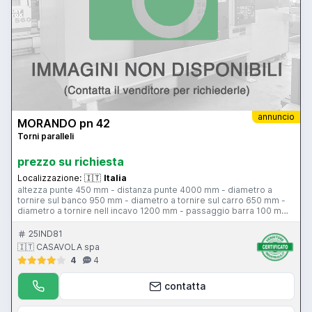
annuncio
MORANDO pn 42
Torni paralleli
prezzo su richiesta
Localizzazione:
🇮🇹
Italia
altezza punte 450 mm - distanza punte 4000 mm - diametro a
tornire sul banco 950 mm - diametro a tornire sul carro 650 mm -
diametro a tornire nell incavo 1200 mm - passaggio barra 100 mm
- 24 velocita mandrino 6-6000 giri al minuto - potenza motore 42
hp - peso ammesso tra le punte con lunetta 8500 kg - peso
25IND81
ammesso tra le punte senza lunetta 6800 kg - peso ammesso a
🇮🇹 CASAVOLA spa
sbalzo 2400 kg
4
4
contatta