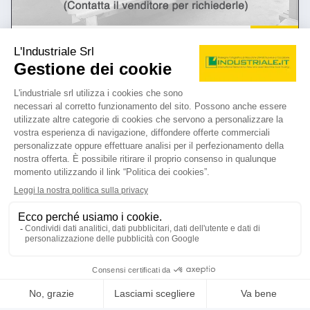
annuncio
ALPIN 350
Torni paralleli
prezzo su richiesta
Localizzazione:
🇮🇹
Italia
350 x 4000 mm
25IND189
mtt
contatta
vedi di più
usato