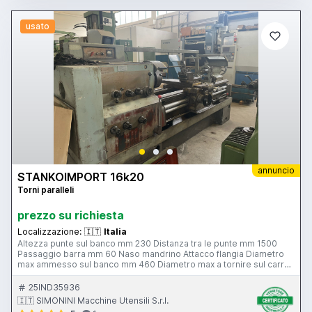
usato
annuncio
STANKOIMPORT 16k20
Torni paralleli
prezzo su richiesta
Localizzazione:
🇮🇹
Italia
Altezza punte sul banco mm 230 Distanza tra le punte mm 1500
Passaggio barra mm 60 Naso mandrino Attacco flangia Diametro
max ammesso sul banco mm 460 Diametro max a tornire sul carro
mm 200 Corsa slitta trasversale mm 220 Corsa carrellino
portautensile mm 170 Larghezza del banco mm 410 Diametro
25IND35936
ammesso lunetta fissa mm 120 Diametro ammesso lunetta mobile
🇮🇹 SIMONINI Macchine Utensili S.r.l.
mm 60 Diametro canotto controtesta mm 75 Corsa canotto mm 220