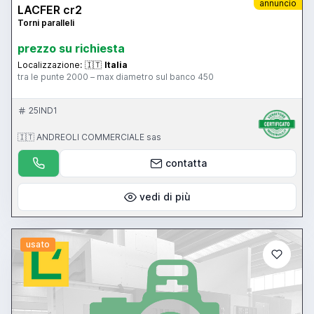
annuncio
LACFER cr2
Torni paralleli
prezzo su richiesta
Localizzazione:
🇮🇹
Italia
tra le punte 2000 – max diametro sul banco 450
25IND1
🇮🇹 ANDREOLI COMMERCIALE sas
contatta
vedi di più
usato