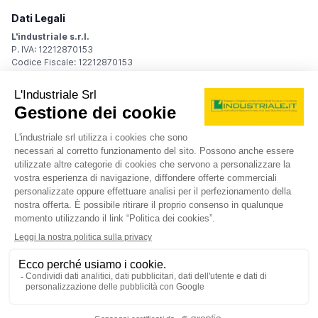
Dati Legali
L'industriale s.r.l.
P. IVA: 12212870153
Codice Fiscale: 12212870153
Sede Legale
Via Carlo Dolci, 32
20148 Milano (MI)
Italy
Registro Imprese
Iscrizione R.I.: 12212870153
REA: MI-1539011
Capitale sociale: Euro 10.400,00 i.v.
Contatti
info@industriale.it
PEC:
industriale@pec.industriale.it
02 8969 3116
© 2026 L'industriale s.r.l. - Tutti i diritti riservati