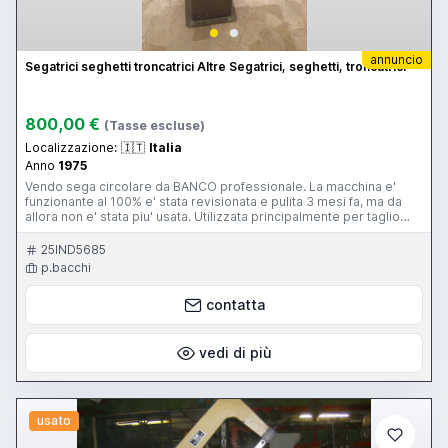
annuncio
Segatrici seghetti troncatrici Altre Segatrici, seghetti, troncatrici
800,00 €
(Tasse escluse)
Localizzazione:
🇮🇹
Italia
Anno
1975
Vendo sega circolare da BANCO professionale. La macchina e'
funzionante al 100% e' stata revisionata e pulita 3 mesi fa, ma da
allora non e' stata piu' usata. Utilizzata principalmente per taglio
PLEXIGLASS, ma sono a corredo altre lame per altri materiali. La
macchina al momento si trova a ROMA, dato il peso non si
25IND5685
effettuano spedizioni. Su appuntamento e' visionabile e in caso di
p.bacchi
acquisto, il trasporto e la logistica sono a carico del compratore.
Data l'eta' e la vendita effettuata da un privato, l'apparecchio non ha
contatta
garanzia. Grazie per l'attenzione. posso rispondere a qualsiasi
domanda al numero 3281686909 Saluti.
vedi di più
usato