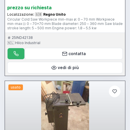
prezzo su richiesta
Localizzazione:
🇬🇧
Regno Unito
Circular Cold Saw Workpiece min-max ø: 0 – 70 mm Workpiece
min-max □: 0 – 70×70 mm Blade diameter: 250 – 360 mm Saw blade
stroke length: 5 – 500 mm Engine power: 1.8 – 5.5 kw
25IND42138
🇳🇱 Hilco Industrial
contatta
vedi di più
usato