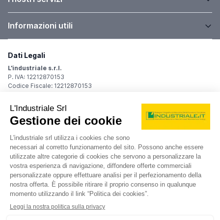
Informazioni utili
Dati Legali
L'industriale s.r.l.
P. IVA: 12212870153
Codice Fiscale: 12212870153
Sede Legale
Via Carlo Dolci, 32
20148 Milano (MI)
Italy
Registro Imprese
Iscrizione R.I.: 12212870153
REA: MI-1539011
Capitale sociale: Euro 10.400,00 i.v.
Contatti