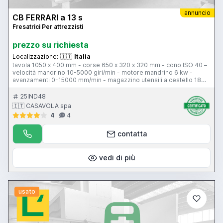
annuncio
CB FERRARI a 13 s
Fresatrici Per attrezzisti
prezzo su richiesta
Localizzazione:
🇮🇹
Italia
tavola 1050 x 400 mm - corse 650 x 320 x 320 mm - cono ISO 40 –
velocità mandrino 10-5000 giri/min - motore mandrino 6 kw -
avanzamenti 0-15000 mm/min - magazzino utensili a cestello 18
posizioni - CNC Selca S 1200
25IND48
🇮🇹 CASAVOLA spa
4
4
contatta
vedi di più
usato