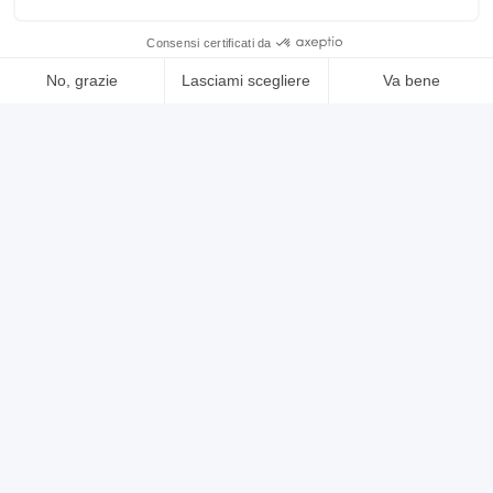
contatta
vedi di più
usato
annuncio
MAHO mh 550