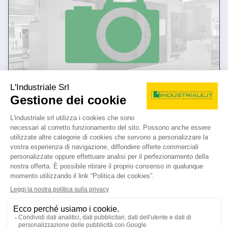
annuncio
CINCINNATI toolmaster
Fresatrici Per attrezzisti
prezzo su richiesta
Localizzazione:
🇮🇹
Italia
700 x 250 x 450 mm - visualizzata
25IND452
🇮🇹 SAVIO Macchine Utensili srl
4.8
5