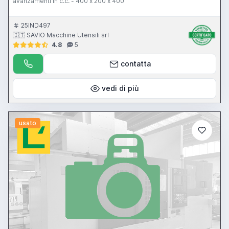
avanzamenti in c.c. - 400 x 200 x 400
25IND497
🇮🇹 SAVIO Macchine Utensili srl
4.8
5
contatta
vedi di più
usato