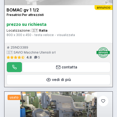
annuncio
BOMAC gv 1 1/2
Fresatrici Per attrezzisti
prezzo su richiesta
Localizzazione:
🇮🇹
Italia
800 x 300 x 450 - testa veloce - visualizzata
25IND3389
🇮🇹 SAVIO Macchine Utensili srl
4.8
5
contatta
vedi di più
usato