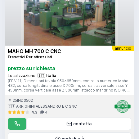
annuncio
MAHO MH 700 C CNC
Fresatrici Per attrezzisti
prezzo su richiesta
Localizzazione:
🇮🇹
Italia
(FPA111) Dimensioni tavola 950x650mm, controllo numerico Maho
432, corsa longitudinale asse X 700mm, corsa trasversale asse Y
450mm, corsa verticale asse Z 500mm, attacco mandrino ISO 40,
potenza 32kw, peso ca.3300kg.
25IND3502
🇮🇹 ARRIGHINI ALESSANDRO E C SNC
4.3
4
contatta
vedi di più