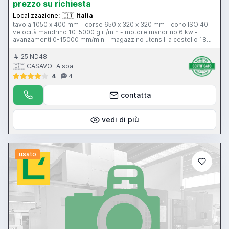
prezzo su richiesta
Localizzazione:
🇮🇹
Italia
tavola 1050 x 400 mm - corse 650 x 320 x 320 mm - cono ISO 40 –
velocità mandrino 10-5000 giri/min - motore mandrino 6 kw -
avanzamenti 0-15000 mm/min - magazzino utensili a cestello 18
posizioni - CNC Selca S 1200
25IND48
🇮🇹 CASAVOLA spa
4
4
contatta
vedi di più
usato