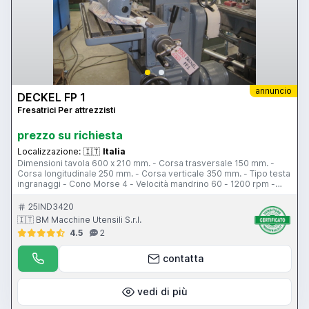
annuncio
DECKEL FP 1
Fresatrici Per attrezzisti
prezzo su richiesta
Localizzazione:
🇮🇹
Italia
Dimensioni tavola 600 x 210 mm. - Corsa trasversale 150 mm. -
Corsa longitudinale 250 mm. - Corsa verticale 350 mm. - Tipo testa
ingranaggi - Cono Morse 4 - Velocità mandrino 60 - 1200 rpm -
Velocità avanzamenti 9,5 - 475 mm/min - Potenza motore mandrino
2 Hp
25IND3420
🇮🇹 BM Macchine Utensili S.r.l.
4.5
2
contatta
vedi di più