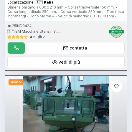
Localizzazione:
🇮🇹
Italia
Dimensioni tavola 600 x 210 mm. - Corsa trasversale 150 mm. -
Corsa longitudinale 250 mm. - Corsa verticale 350 mm. - Tipo testa
ingranaggi - Cono Morse 4 - Velocità mandrino 60 -1200 rpm -
Velocità avanzamenti 9,5 - 475 mm/min - Potenza motore mandrino
2 Hp
25IND3424
🇮🇹 BM Macchine Utensili S.r.l.
4.5
2
contatta
vedi di più
usato