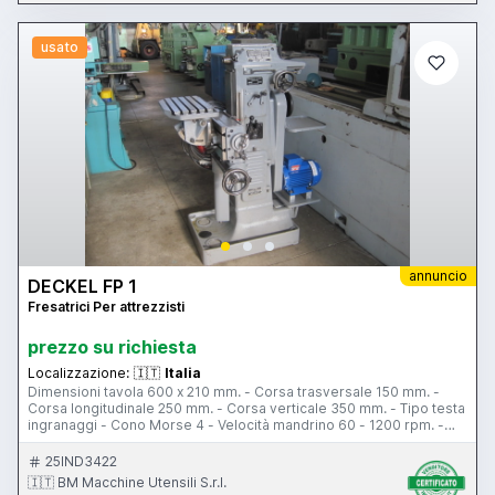
usato
annuncio
DECKEL FP 1
Fresatrici Per attrezzisti
prezzo su richiesta
Localizzazione:
🇮🇹
Italia
Dimensioni tavola 600 x 210 mm. - Corsa trasversale 150 mm. -
Corsa longitudinale 250 mm. - Corsa verticale 350 mm. - Tipo testa
ingranaggi - Cono Morse 4 - Velocità mandrino 60 - 1200 rpm. -
Velocità avanzamenti 9,5 - 475 mm/min. - Potenza motore
mandrino 2 Hp.
25IND3422
🇮🇹 BM Macchine Utensili S.r.l.