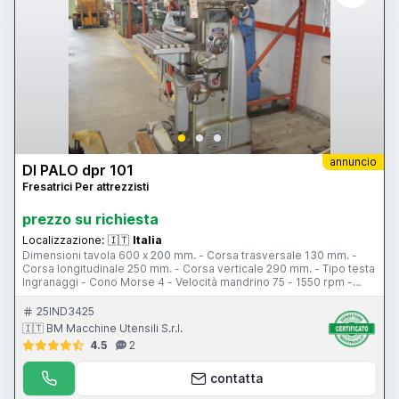
annuncio
DI PALO dpr 101
Fresatrici Per attrezzisti
prezzo su richiesta
Localizzazione:
🇮🇹
Italia
Dimensioni tavola 600 x 200 mm. - Corsa trasversale 130 mm. -
Corsa longitudinale 250 mm. - Corsa verticale 290 mm. - Tipo testa
Ingranaggi - Cono Morse 4 - Velocità mandrino 75 - 1550 rpm -
Velocità avanzamenti 10 - 500 mm/min - Accessori : Testa stozzare
- Testa sensitiva - Armadio con attrezzatura
25IND3425
🇮🇹 BM Macchine Utensili S.r.l.
4.5
2
contatta