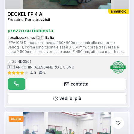
annuncio
DECKEL FP 4 A
Fresatrici Per attrezzisti
prezzo su richiesta
Localizzazione:
🇮🇹
Italia
(FPA103) Dimensioni tavola 460x800mm, controllo numerico
Dialog 11, corsa longitudinale asse X 560mm, corsa trasversale
asse Y 500mm, corsa verticale asse Z 450mm, attacco mandrino
ISO 40, potenza 4kw, peso ca.2700kg.
25IND3501
🇮🇹 ARRIGHINI ALESSANDRO E C SNC
4.3
4
contatta
vedi di più
usato