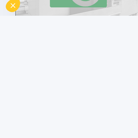
usato