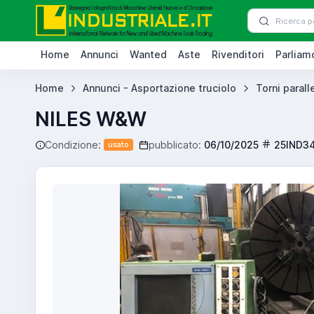
Home
Annunci
Wanted
Aste
Rivenditori
Parliamo
Home
Annunci - Asportazione truciolo
Torni paralle
NILES W&W
Condizione:
pubblicato:
06/10/2025
25IND3
usato