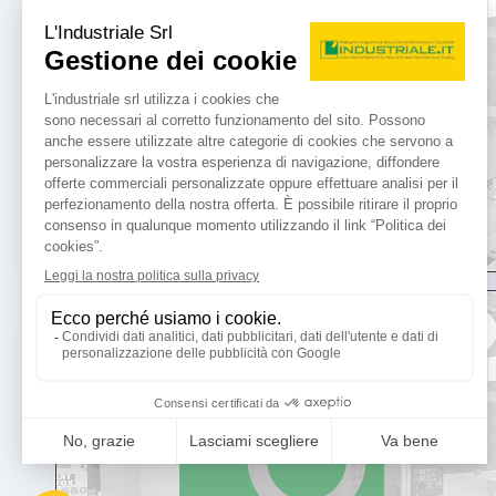
usato