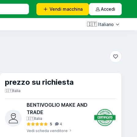
Vendi
macchina
Accedi
🇮🇹
Italiano
prezzo su richiesta
🇮🇹
Italia
BENTIVOGLIO MAKE AND
TRADE
🇮🇹
Italia
5
4
Vedi scheda venditore