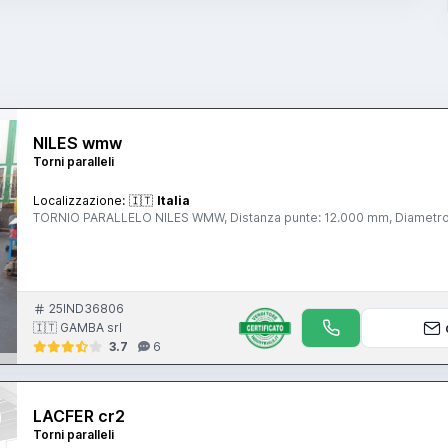
NILES wmw
Torni paralleli
Localizzazione:
🇮🇹
Italia
TORNIO PARALLELO NILES WMW, Distanza punte: 12.000 mm, Diametro 
25IND36806
🇮🇹 GAMBA srl
3.7
6
LACFER cr2
Torni paralleli