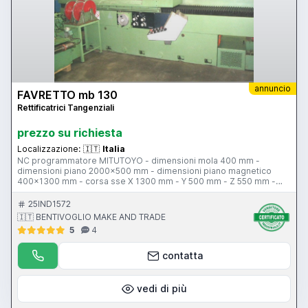
annuncio
FAVRETTO mb 130
Rettificatrici Tangenziali
prezzo su richiesta
Localizzazione:
🇮🇹
Italia
NC programmatore MITUTOYO - dimensioni mola 400 mm -
dimensioni piano 2000x500 mm - dimensioni piano magnetico
400x1300 mm - corsa sse X 1300 mm - Y 500 mm - Z 550 mm -
sistema di diamatatura - comandi idraulici - pensile di comando -
depuratore a tessuto - protezione antinfortunistica - potenza
25IND1572
motore 21,5 kw - bilanciatore
🇮🇹 BENTIVOGLIO MAKE AND TRADE
5
4
contatta
vedi di più