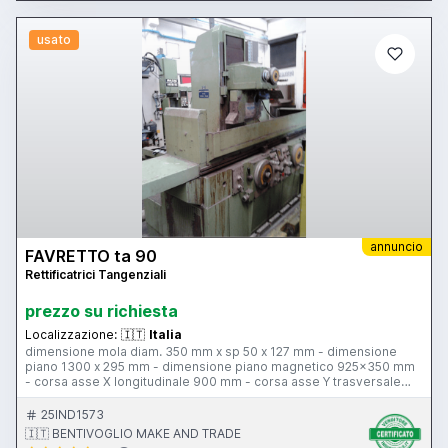
usato
annuncio
FAVRETTO ta 90
Rettificatrici Tangenziali
prezzo su richiesta
Localizzazione:
🇮🇹
Italia
dimensione mola diam. 350 mm x sp 50 x 127 mm - dimensione
piano 1300 x 295 mm - dimensione piano magnetico 925x350 mm
- corsa asse X longitudinale 900 mm - corsa asse Y trasversale
350 mm - corsa asse Z verticale 350 mm - incrementi asse Y
incrementi asse Z - sistema di diamantatura - comandi idraulici -
25IND1573
peso 3450 kg
🇮🇹 BENTIVOGLIO MAKE AND TRADE