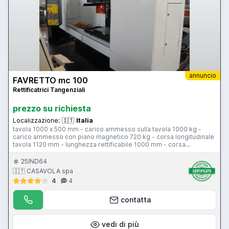
annuncio
FAVRETTO mc 100
Rettificatrici Tangenziali
prezzo su richiesta
Localizzazione:
🇮🇹
Italia
tavola 1000 x 500 mm - carico ammesso sulla tavola 1000 kg -
carico ammesso con piano magnetico 720 kg - corsa longitudinale
tavola 1120 mm - lunghezza rettificabile 1000 mm - corsa
trasversale testa 635 mm - larghezza rettificabile 700 mm - corsa
verticale testa 725 mm - altezza rettificabile 650 mm - motore mola
25IND64
11 Hp - piano magnetico 1000 x 500 mm - CN Favretto
🇮🇹 CASAVOLA spa
4
4
contatta
vedi di più