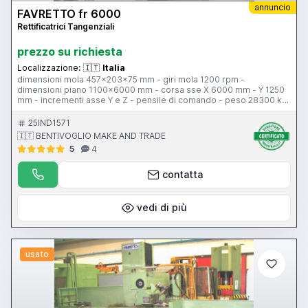
annuncio
FAVRETTO fr 6000
Rettificatrici Tangenziali
prezzo su richiesta
Localizzazione:
🇮🇹
Italia
dimensioni mola 457x203x75 mm - giri mola 1200 rpm -
dimensioni piano 1100x6000 mm - corsa sse X 6000 mm - Y 1250
mm - incrementi asse Y e Z - pensile di comando - peso 28300 kg
- passaggio fra i montanti 1270 mm - massima altezza rettificabile
900 mm
25IND1571
🇮🇹 BENTIVOGLIO MAKE AND TRADE
5
4
contatta
vedi di più
usato