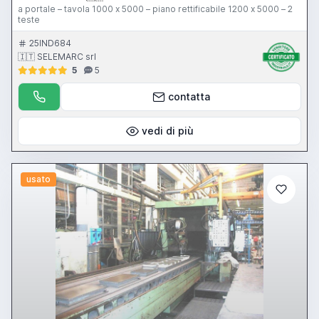
a portale – tavola 1000 x 5000 – piano rettificabile 1200 x 5000 – 2
teste
25IND684
🇮🇹 SELEMARC srl
5
5
contatta
vedi di più
usato