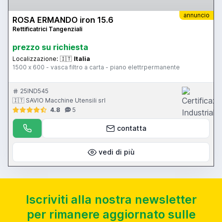
annuncio
ROSA ERMANDO iron 15.6
Rettificatrici Tangenziali
prezzo su richiesta
Localizzazione:
🇮🇹
Italia
1500 x 600 - vasca filtro a carta - piano elettrpermanente
25IND545
🇮🇹 SAVIO Macchine Utensili srl
4.8
5
contatta
vedi di più
Iscriviti alla nostra newsletter
per rimanere aggiornato sulle