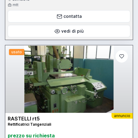
mtt
contatta
vedi di più
usato
annuncio
RASTELLI rt5
Rettificatrici Tangenziali
prezzo su richiesta