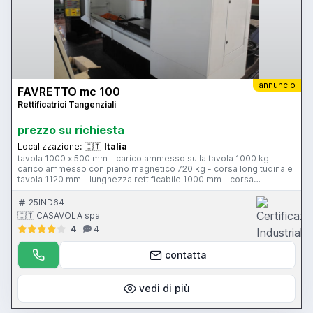
annuncio
FAVRETTO mc 100
Rettificatrici Tangenziali
prezzo su richiesta
Localizzazione:
🇮🇹
Italia
tavola 1000 x 500 mm - carico ammesso sulla tavola 1000 kg -
carico ammesso con piano magnetico 720 kg - corsa longitudinale
tavola 1120 mm - lunghezza rettificabile 1000 mm - corsa
trasversale testa 635 mm - larghezza rettificabile 700 mm - corsa
verticale testa 725 mm - altezza rettificabile 650 mm - motore mola
25IND64
11 Hp - piano magnetico 1000 x 500 mm - CN Favretto
🇮🇹 CASAVOLA spa
4
4
contatta
vedi di più