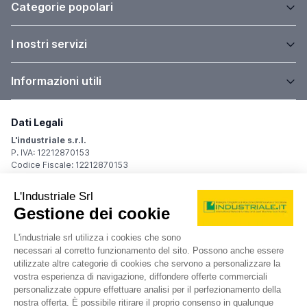
Categorie popolari
I nostri servizi
Informazioni utili
Dati Legali
L'industriale s.r.l.
P. IVA: 12212870153
Codice Fiscale: 12212870153
Sede Legale
Via Carlo Dolci, 32
20148 Milano (MI)
Italy
Registro Imprese
Iscrizione R.I.: 12212870153
REA: MI-1539011
Capitale sociale: Euro 10.400,00 i.v.