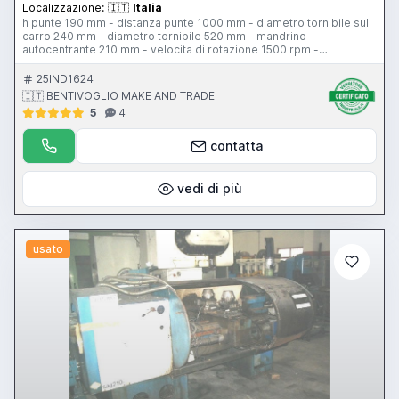
Localizzazione:
🇮🇹
Italia
h punte 190 mm - distanza punte 1000 mm - diametro tornibile sul
carro 240 mm - diametro tornibile 520 mm - mandrino
autocentrante 210 mm - velocita di rotazione 1500 rpm -
passaggio barra 42 mm - torretta tipo B - attacco contropunta c.m.
3 - piattaforma diametro 300 mm
25IND1624
🇮🇹 BENTIVOGLIO MAKE AND TRADE
5
4
contatta
vedi di più
usato