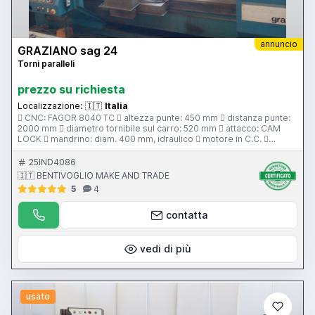
annuncio
GRAZIANO sag 24
Torni paralleli
prezzo su richiesta
Localizzazione:
🇮🇹
Italia
 CNC: FAGOR 8040 TC  altezza punte: 450 mm  distanza punte:
2000 mm  diametro tornibile sul carro: 520 mm  attacco: CAM
LOCK  mandrino: diam. 400 mm, idraulico  motore in C.C. 
torretta: nr. 2 autom. BARUFFLDI  contropunta  evacuatore trucioli
 protezione antinfortunistica  note: recentemente revisionato
25IND4086
🇮🇹 BENTIVOGLIO MAKE AND TRADE
5
4
contatta
vedi di più
usato