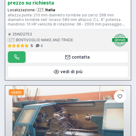
prezzo su richiesta
Localizzazione:
🇮🇹
Italia
altezza punte: 210 mm diametro tornibile sul carro: 268 mm
diametro tornibile nell`incavo: 580 mm attacco: C.L. 6" potenza
mandrino: 10 HP velocità di rotazione: 38 - 2000 mm passaggio
barra ore: 57 mm torretta: tipo B comandi sul carro Larghezza
bancale: 330 mm contropunta attacco contropunta: c.m. 5 nr. 01
25IND2753
lunetta
🇮🇹 BENTIVOGLIO MAKE AND TRADE
5
4
contatta
vedi di più
usato