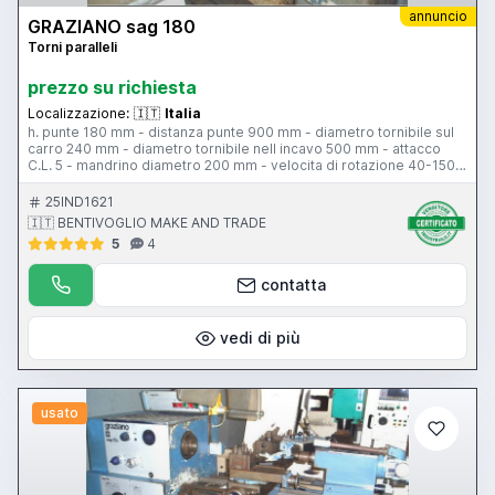
annuncio
GRAZIANO sag 180
Torni paralleli
prezzo su richiesta
Localizzazione:
🇮🇹
Italia
h. punte 180 mm - distanza punte 900 mm - diametro tornibile sul
carro 240 mm - diametro tornibile nell incavo 500 mm - attacco
C.L. 5 - mandrino diametro 200 mm - velocita di rotazione 40-1500
rpm - passaggio barra 42 mm - torretta tipo B - attacco
contropunta c.m. 3 - lunette
25IND1621
🇮🇹 BENTIVOGLIO MAKE AND TRADE
5
4
contatta
vedi di più
usato