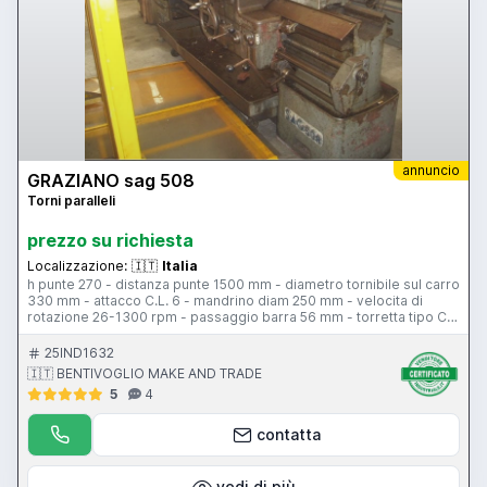
annuncio
GRAZIANO sag 508
Torni paralleli
prezzo su richiesta
Localizzazione:
🇮🇹
Italia
h punte 270 - distanza punte 1500 mm - diametro tornibile sul carro
330 mm - attacco C.L. 6 - mandrino diam 250 mm - velocita di
rotazione 26-1300 rpm - passaggio barra 56 mm - torretta tipo C -
comandi sul carro - larghezza bancale 360 mm - contropunta -
attacco contropunta c.m.
25IND1632
🇮🇹 BENTIVOGLIO MAKE AND TRADE
5
4
contatta
vedi di più