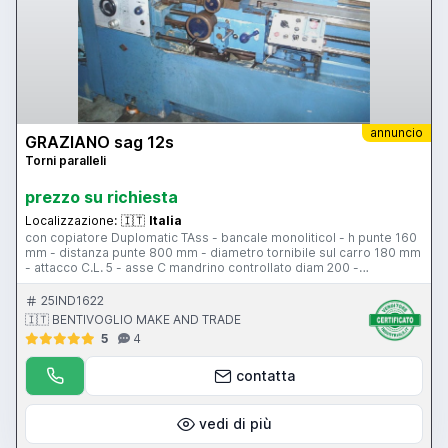
annuncio
GRAZIANO sag 12s
Torni paralleli
prezzo su richiesta
Localizzazione:
🇮🇹
Italia
con copiatore Duplomatic TAss - bancale monoliticol - h punte 160
mm - distanza punte 800 mm - diametro tornibile sul carro 180 mm
- attacco C.L. 5 - asse C mandrino controllato diam 200 -
passaggio barra 32 mm - torretta impero tipo A - comandi sul
carro - largezza bancale 245 mm - contropunta - attacco
25IND1622
contropunta c.m. 3 - lunette - protezione antinfortunistica
🇮🇹 BENTIVOGLIO MAKE AND TRADE
5
4
contatta
vedi di più