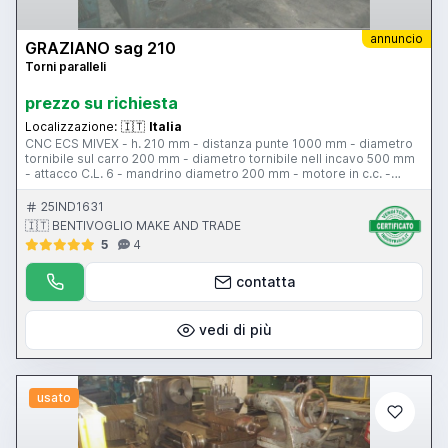
annuncio
GRAZIANO sag 210
Torni paralleli
prezzo su richiesta
Localizzazione:
🇮🇹
Italia
CNC ECS MIVEX - h. 210 mm - distanza punte 1000 mm - diametro
tornibile sul carro 200 mm - diametro tornibile nell incavo 500 mm
- attacco C.L. 6 - mandrino diametro 200 mm - motore in c.c. -
velocita di rotazione 38-2000 rpm - passaggio barra 57 mm -
torretta n. 2 - rapido longitudinale - rapido trasversale - larghezza
25IND1631
bancale 330 mm - contropunta c.m. 5 - protezione antinfrtunistica
🇮🇹 BENTIVOGLIO MAKE AND TRADE
5
4
contatta
vedi di più
usato