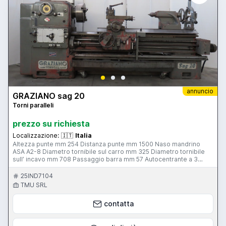
annuncio
GRAZIANO sag 20
Torni paralleli
prezzo su richiesta
Localizzazione:
🇮🇹
Italia
Altezza punte mm 254 Distanza punte mm 1500 Naso mandrino
ASA A2-8 Diametro tornibile sul carro mm 325 Diametro tornibile
sull’ incavo mm 708 Passaggio barra mm 57 Autocentrante a 3
griffe 3+3 (diametro) mm 350 Velocità rotazione mandrino rpm 26-
1300 Potenza motore mandrino Kw 7,5 Canotto contropunta CM 5
25IND7104
Peso Kg 2300 Accessori in dotazione Plateau a 4 griffe (diametro)
TMU SRL
mm 400 Lunetta chiusa Lunetta aperta Rapidi sull’ asse Z
contatta