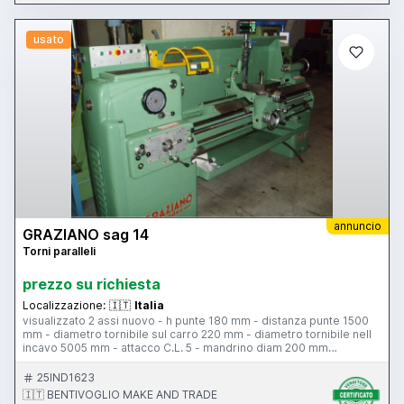
usato
annuncio
GRAZIANO sag 14
Torni paralleli
prezzo su richiesta
Localizzazione:
🇮🇹
Italia
visualizzato 2 assi nuovo - h punte 180 mm - distanza punte 1500
mm - diametro tornibile sul carro 220 mm - diametro tornibile nell
incavo 5005 mm - attacco C.L. 5 - mandrino diam 200 mm
autocentrante - velocita di rotazione 20-1500 rpm - passaggio
barra 52 mm - torretta - larghezza bancale 280 mm - attacco
25IND1623
contropunta c.m. 4 piattaforma 310 mm - lunette 1 - revisionato
🇮🇹 BENTIVOGLIO MAKE AND TRADE