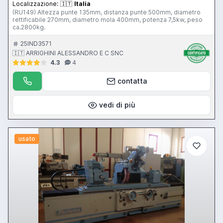
Localizzazione:
🇮🇹
Italia
(RU149) Altezza punte 135mm, distanza punte 500mm, diametro
rettificabile 270mm, diametro mola 400mm, potenza 7,5kw, peso
ca.2800kg.
25IND3571
🇮🇹 ARRIGHINI ALESSANDRO E C SNC
4.3
4
contatta
vedi di più
usato