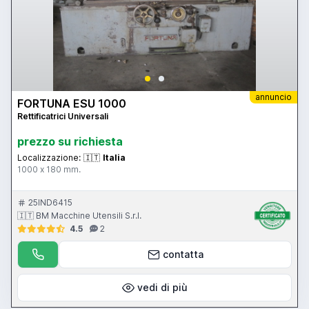
annuncio
FORTUNA ESU 1000
Rettificatrici Universali
prezzo su richiesta
Localizzazione:
🇮🇹
Italia
1000 x 180 mm.
25IND6415
🇮🇹 BM Macchine Utensili S.r.l.
4.5
2
contatta
vedi di più