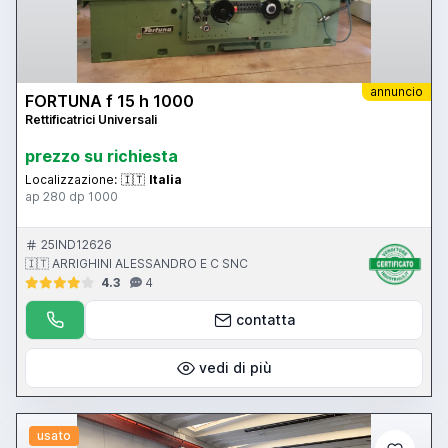
annuncio
FORTUNA f 15 h 1000
Rettificatrici Universali
prezzo su richiesta
Localizzazione:
🇮🇹
Italia
ap 280 dp 1000
25IND12626
🇮🇹 ARRIGHINI ALESSANDRO E C SNC
4.3
4
contatta
vedi di più
usato