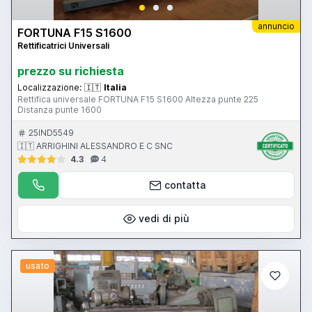
annuncio
FORTUNA F15 S1600
Rettificatrici Universali
prezzo su richiesta
Localizzazione:
🇮🇹
Italia
Rettifica universale FORTUNA F15 S1600 Altezza punte 225
Distanza punte 1600
25IND5549
🇮🇹 ARRIGHINI ALESSANDRO E C SNC
4.3
4
contatta
vedi di più
usato