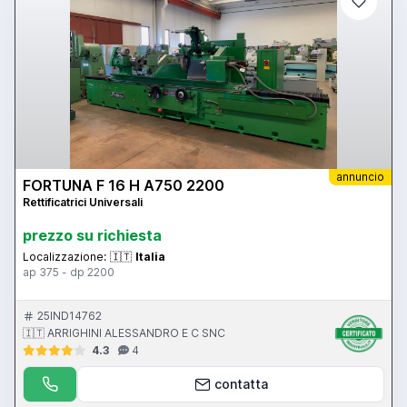
annuncio
FORTUNA F 16 H A750 2200
Rettificatrici Universali
prezzo su richiesta
Localizzazione:
🇮🇹
Italia
ap 375 - dp 2200
25IND14762
🇮🇹 ARRIGHINI ALESSANDRO E C SNC
4.3
4
contatta