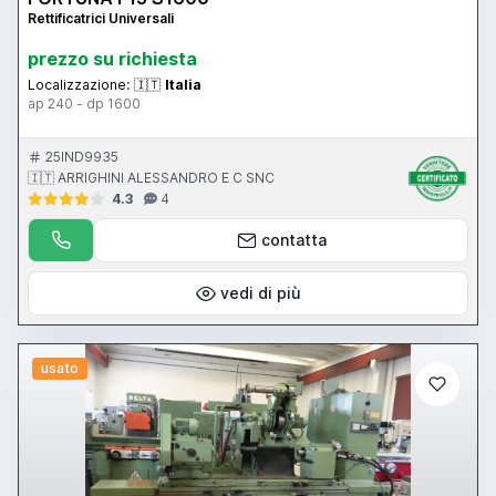
Rettificatrici Universali
prezzo su richiesta
Localizzazione:
🇮🇹
Italia
ap 240 - dp 1600
25IND9935
🇮🇹 ARRIGHINI ALESSANDRO E C SNC
4.3
4
contatta
vedi di più
usato