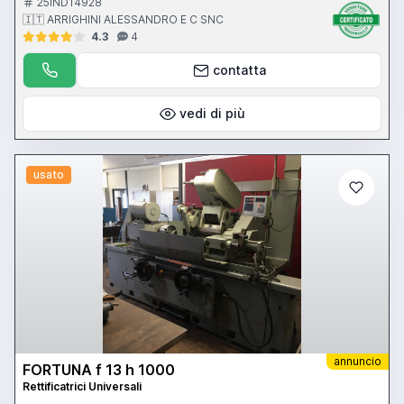
25IND14928
🇮🇹 ARRIGHINI ALESSANDRO E C SNC
4.3
4
contatta
vedi di più
usato
annuncio
FORTUNA f 13 h 1000
Rettificatrici Universali