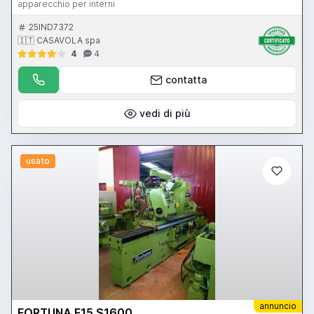
apparecchio per interni
25IND7372
🇮🇹 CASAVOLA spa
4
4
contatta
vedi di più
usato
annuncio
FORTUNA F15 S1600