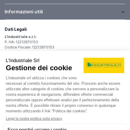
Informazioni utili
Dati Legali
L'industriale s.r.l.
P. IVA: 12212870153
Codice Fiscale: 12212870153
Sede Legale
Via Carlo Dolci, 32
20148 Milano (MI)
Italy
Registro Imprese
Iscrizione R.I.: 12212870153
REA: MI-1539011
Capitale sociale: Euro 10.400,00 i.v.
Contatti
info@industriale.it