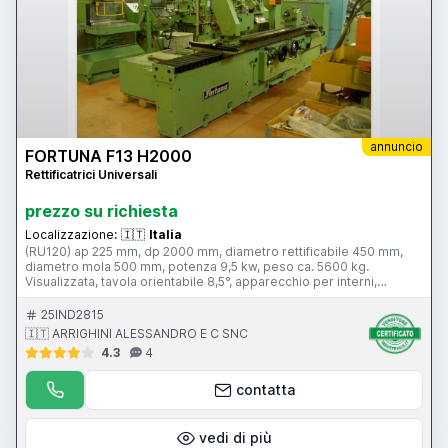
annuncio
FORTUNA F13 H2000
Rettificatrici Universali
prezzo su richiesta
Localizzazione:
🇮🇹
Italia
(RU120) ap 225 mm, dp 2000 mm, diametro rettificabile 450 mm,
diametro mola 500 mm, potenza 9,5 kw, peso ca. 5600 kg.
Visualizzata, tavola orientabile 8,5°, apparecchio per interni,
contropunta idraulica, lunette, accessoriata.
25IND2815
🇮🇹 ARRIGHINI ALESSANDRO E C SNC
4.3
4
contatta
vedi di più