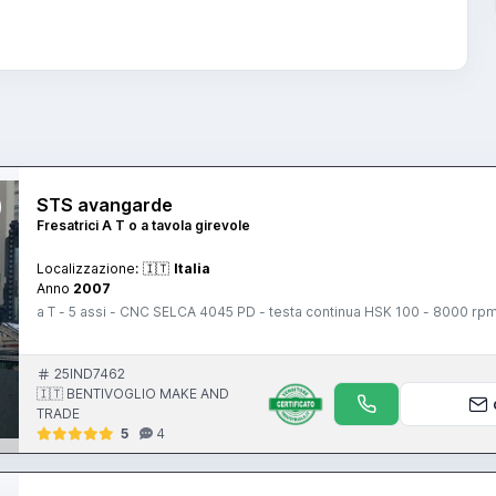
STS avangarde
Fresatrici A T o a tavola girevole
Localizzazione:
🇮🇹
Italia
Anno
2007
a T - 5 assi - CNC SELCA 4045 PD - testa continua HSK 100 - 8000 rpm
25IND7462
🇮🇹 BENTIVOGLIO MAKE AND
TRADE
5
4