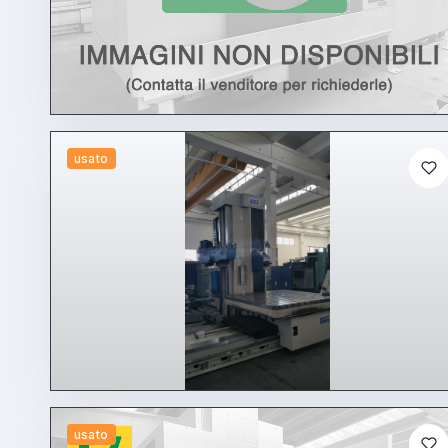
usato
usato