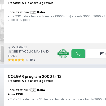
Fresatrici A T o a tavola girevole
Localizzazione:
🇮🇹
Italia
a T - CNC Fidia - testa automatica (3000 rpm) - tavola 3000 x 2000 - 40 ton idrostatica - corse 3500 x (1200 + 1000) x 2000 - cambio
utensili 40 posti
25IND9703
🇮🇹 BENTIVOGLIO MAKE AND
TRADE
5
4
COLGAR program 2000 tr 12
Fresatrici A T o a tavola girevole
Localizzazione:
🇮🇹
Italia
Anno
1998
a T, CNC Heidenhain 430, testa automatica bimandrino, tavola 2000 x 1