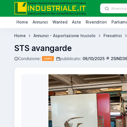
Home
Annunci
Wanted
Aste
Rivenditori
Parliamo
Home
Annunci - Asportazione truciolo
Fresatrici
STS avangarde
Condizione:
pubblicato:
06/10/2025
25IND3
usato