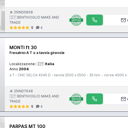
25IND5808
🇮🇹 BENTIVOGLIO MAKE AND
TRADE
5
4
MONTI ft 30
Fresatrici A T o a tavola girevole
Localizzazione:
🇮🇹
Italia
Anno
2004
a T - CNC SELCA 4045 D - tavola 2500 x 2500 - 35 ton. - corse 4000 x
25IND7648
🇮🇹 BENTIVOGLIO MAKE AND
TRADE
5
4
PARPAS MT 100