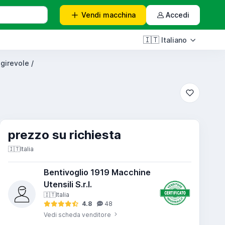
Vendi
macchina
Accedi
🇮🇹
Italiano
 girevole /
prezzo su richiesta
🇮🇹
Italia
Bentivoglio 1919 Macchine
Utensili S.r.l.
🇮🇹
Italia
4.8
48
Vedi scheda venditore