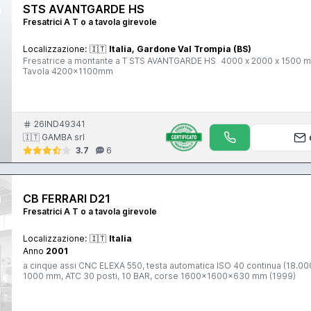
STS AVANTGARDE HS
Fresatrici A T o a tavola girevole
Localizzazione:
🇮🇹
Italia, Gardone Val Trompia (BS)
Fresatrice a montante a T STS AVANTGARDE HS 4000 x 2000 x 1500 mm
Tavola 4200x1100mm
26IND49341
🇮🇹 GAMBA srl
3.7
6
CB FERRARI D21
Fresatrici A T o a tavola girevole
Localizzazione:
🇮🇹
Italia
Anno
2001
a cinque assi CNC ELEXA 550, testa automatica ISO 40 continua (18.0
1000 mm, ATC 30 posti, 10 BAR, corse 1600x1600x630 mm (1999)