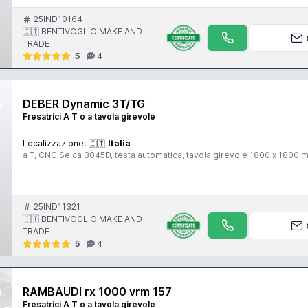
25IND10164
🇮🇹 BENTIVOGLIO MAKE AND
TRADE
5
4
DEBER Dynamic 3T/TG
Fresatrici A T o a tavola girevole
Localizzazione:
🇮🇹
Italia
a T, CNC Selca 3045D, testa automatica, tavola girevole 1800 x 1800 
25IND11321
🇮🇹 BENTIVOGLIO MAKE AND
TRADE
5
4
RAMBAUDI rx 1000 vrm 157
Fresatrici A T o a tavola girevole