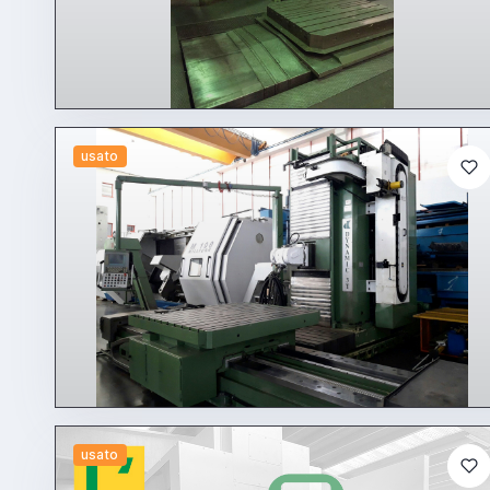
usato
usato