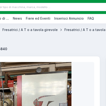
 di ...
News
Fiere ed Eventi
Inserisci Annuncio
FAQ
Fresatrici / A T o a tavola girevole
Fresatrici / A T o a tavola
6840