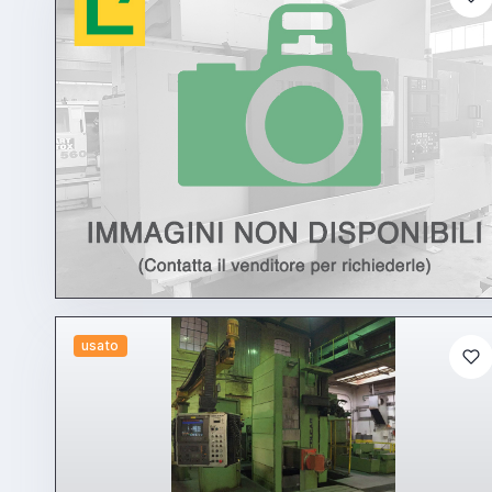
usato