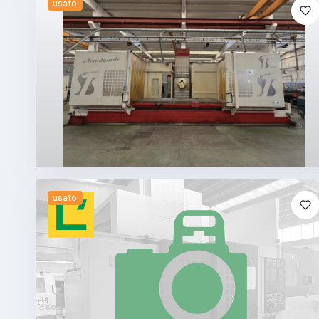
usato
usato