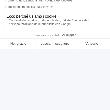
usato
annuncio
FUMAGALLI rta 1200
Rettificatrici Tangenziali
prezzo su richiesta
Localizzazione:
🇮🇹
Italia
RETTIFICA TANGENZIALE MODELLO: RTA 1.200 MARCA: FUMAGALLI
PESO: Kg 6.600 DIMENSIONI TAVOLA: mm 1.200 X 660 CORSA
LONGITUDINALE: mm 1.370 CORSA TRASVERSALE: mm 665
DISTANZA TAVOLA ASSE: mm 700 GIRI MOTORE MOLA: G/min 1450
POTENZA MOTORE MOLA Hp 14 POTENZA MOTORE POMPA
25IND18544