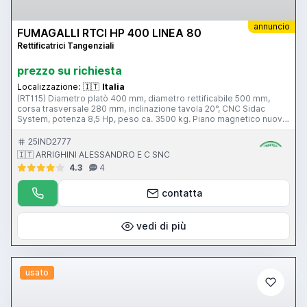
annuncio
FUMAGALLI RTCI HP 400 LINEA 80
Rettificatrici Tangenziali
prezzo su richiesta
Localizzazione:
🇮🇹
Italia
(RT115) Diametro platò 400 mm, diametro rettificabile 500 mm,
corsa trasversale 280 mm, inclinazione tavola 20°, CNC Sidac
System, potenza 8,5 Hp, peso ca. 3500 kg. Piano magnetico nuovo
SPD, diamantatore mola automatico.
25IND2777
🇮🇹 ARRIGHINI ALESSANDRO E C SNC
4.3
4
contatta
vedi di più
usato