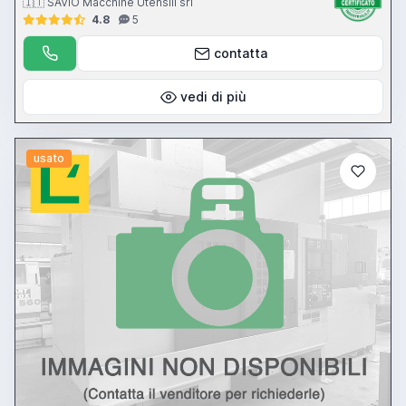
🇮🇹 SAVIO Macchine Utensili srl
4.8
5
contatta
vedi di più
usato