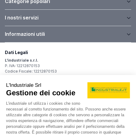
Categorie popolari
I nostri servizi
Informazioni utili
Dati Legali
L'industriale s.r.l.
P. IVA: 12212870153
Codice Fiscale: 12212870153
Sede Legale
Via Carlo Dolci, 32
20148 Milano (MI)
Italy
Registro Imprese
Iscrizione R.I.: 12212870153
REA: MI-1539011
Capitale sociale: Euro 10.400,00 i.v.