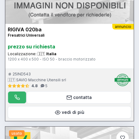
annuncio
RIGIVA 020ba
Fresatrici Universali
prezzo su richiesta
Localizzazione:
🇮🇹
Italia
1200 x 400 x 500 - ISO 50 - braccio motorizzato
25IND543
🇮🇹 SAVIO Macchine Utensili srl
4.8
5
contatta
vedi di più
usato