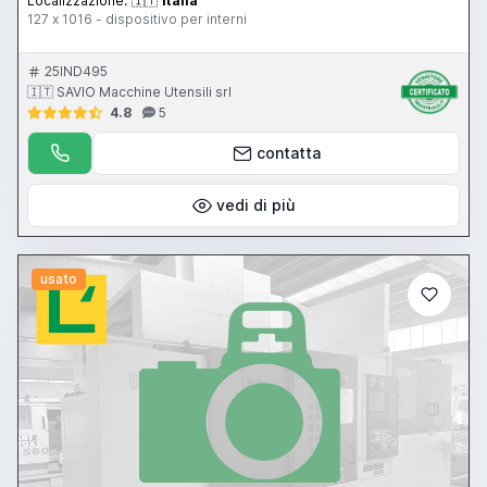
Localizzazione:
🇮🇹
Italia
127 x 1016 - dispositivo per interni
25IND495
🇮🇹 SAVIO Macchine Utensili srl
4.8
5
contatta
vedi di più
usato