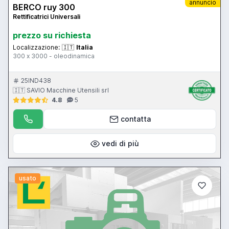
annuncio
BERCO ruy 300
Rettificatrici Universali
prezzo su richiesta
Localizzazione:
🇮🇹
Italia
300 x 3000 - oleodinamica
25IND438
🇮🇹 SAVIO Macchine Utensili srl
4.8
5
contatta
vedi di più
usato