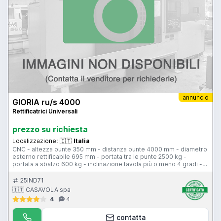
annuncio
GIORIA ru/s 4000
Rettificatrici Universali
prezzo su richiesta
Localizzazione:
🇮🇹
Italia
CNC - altezza punte 350 mm - distanza punte 4000 mm - diametro
esterno rettificabile 695 mm - portata tra le punte 2500 kg -
portata a sbalzo 600 kg - inclinazione tavola più o meno 4 gradi -
velocità testa porta pezzo 3-150 giri al minuto - potenza motore
mola 27 kw – velocità mola 760 giri al minuto - CNC SIEMENS
25IND71
SINUMERIK 3G
🇮🇹 CASAVOLA spa
4
4
contatta