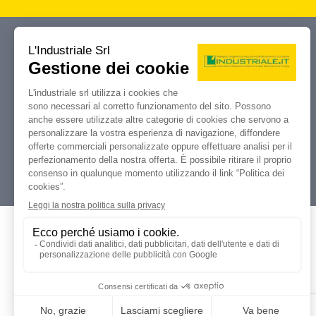
Industriale.it
Il tuo portale di riferimento per
compravendita, aste e liquidazioni di
macchine utensili e macchinari
industriali.
Dati Legali
L'industriale s.r.l.
P. IVA: 12212870153
Codice Fiscale: 12212870153
Contatti