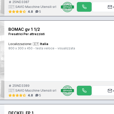
25IND3387
🇮🇹 SAVIO Macchine Utensili srl
4.8
5
BOMAC gv 1 1/2
Fresatrici Per attrezzisti
Localizzazione:
🇮🇹
Italia
800 x 300 x 450 - testa veloce - visualizzata
25IND3389
🇮🇹 SAVIO Macchine Utensili srl
4.8
5
DECKEL FP 1