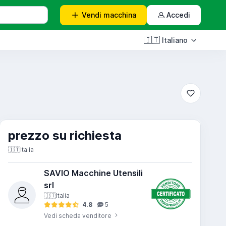
Vendi
macchina
Accedi
🇮🇹
Italiano
prezzo su richiesta
🇮🇹
Italia
SAVIO Macchine Utensili
srl
🇮🇹
Italia
4.8
5
Vedi scheda venditore