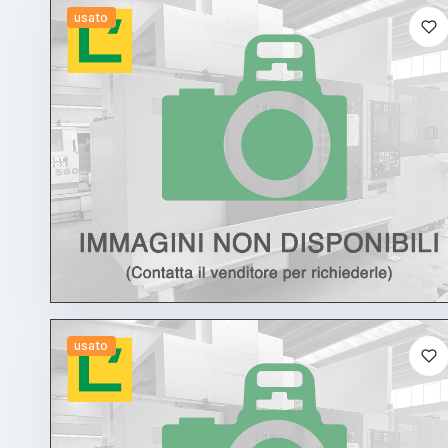
usato
usato