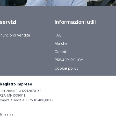
 servizi
Informazioni utili
nnuncio di vendita
FAQ
Marche
Contatti
...
PRIVACY POLICY
Cookie policy
Registro Imprese
Iscrizione R.I.: 12212870153
REA: MI-1539011
Capitale sociale: Euro 10.400,00 i.v.
ti riservati