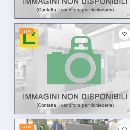
usato
usato