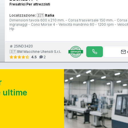
Fresatrici Per attrezzisti
Localizzazione:
🇮🇹
Italia
Dimensioni tavola 600 x 210 mm. - Corsa trasversale 150 mm. - Corsa 
ingranaggi - Cono Morse 4 - Velocità mandrino 60 - 1200 rpm - Veloc
Hp
25IND3420
🇮🇹 BM Macchine Utensili S.r.l.
4.5
2
r
 ultime