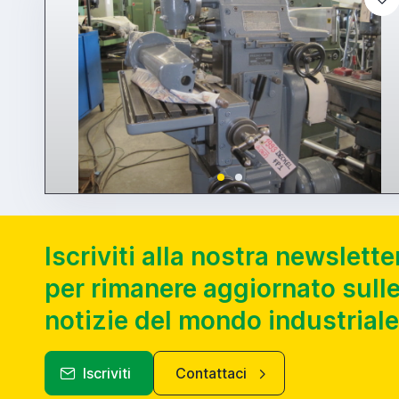
Iscriviti alla nostra newslette
per rimanere aggiornato sulle
notizie del mondo industriale
Iscriviti
Contattaci