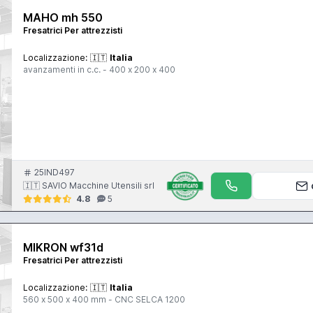
MAHO mh 550
Fresatrici Per attrezzisti
Localizzazione:
🇮🇹
Italia
avanzamenti in c.c. - 400 x 200 x 400
25IND497
🇮🇹 SAVIO Macchine Utensili srl
4.8
5
MIKRON wf31d
Fresatrici Per attrezzisti
Localizzazione:
🇮🇹
Italia
560 x 500 x 400 mm - CNC SELCA 1200