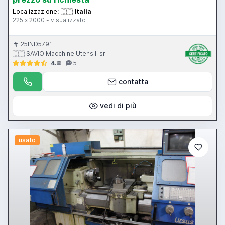
Localizzazione:
🇮🇹
Italia
225 x 2000 - visualizzato
25IND5791
🇮🇹 SAVIO Macchine Utensili srl
4.8
5
contatta
vedi di più
usato