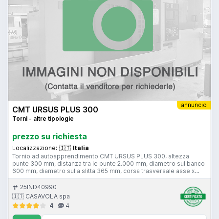
annuncio
CMT URSUS PLUS 300
Torni - altre tipologie
prezzo su richiesta
Localizzazione:
🇮🇹
Italia
Tornio ad autoapprendimento CMT URSUS PLUS 300, altezza
punte 300 mm, distanza tra le punte 2.000 mm, diametro sul banco
600 mm, diametro sulla slitta 365 mm, corsa trasversale asse x
240 mm, velocità mandrino 1° gamma 2.000 giri/min, velocità
mandrino 2° gamma 400 giri/min, avanzamenti rapidi 5.000
25IND40990
mm/min, passaggio barra 105 mm, torretta automatica Baruffaldi 4
🇮🇹 CASAVOLA spa
posizioni, unità di governo ECS
4
4