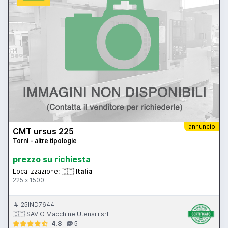
annuncio
CMT ursus 225
Torni - altre tipologie
prezzo su richiesta
Localizzazione:
🇮🇹
Italia
225 x 1500
25IND7644
🇮🇹 SAVIO Macchine Utensili srl
4.8
5