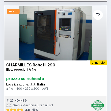
usato
annuncio
CHARMILLES Robofil 290
Elettroerosioni A filo
prezzo su richiesta
Localizzazione:
🇮🇹
Italia
a filo - 400 x 250 x 200 - AWT
25IND4489
🇮🇹 SAVIO Macchine Utensili srl
4.8
5