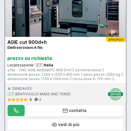
annuncio
AGIE cut 900d+h
Elettroerosioni A filo
prezzo su richiesta
Localizzazione:
🇮🇹
Italia
a filo - CNC AGIE AGIEMATIC 900 D+H  ad immersione 
dimensione pezzo: 1300 x 1200 x 450 mm  peso pezzo: 2250 kg 
dimensione tavola: 1100 x 1000 mm  corsa asse X: 700 mm 
corsa asse Y: 400 mm  corsa asse Z: 406 mm  peso: 7725 kg
25IND4433
🇮🇹 BENTIVOGLIO MAKE AND TRADE
5
4
contatta
vedi di più