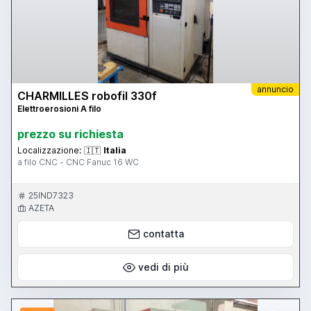
annuncio
CHARMILLES robofil 330f
Elettroerosioni A filo
prezzo su richiesta
Localizzazione:
🇮🇹
Italia
a filo CNC - CNC Fanuc 16 WC
25IND7323
AZETA
contatta
vedi di più