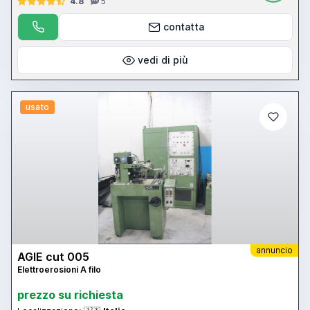
4.8
5
contatta
vedi di più
usato
annuncio
AGIE cut 005
Elettroerosioni A filo
prezzo su richiesta