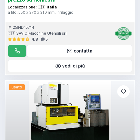
Localizzazione:
🇮🇹
Italia
a filo, 550 x 370 x 310 mm, infilaggio
25IND15714
🇮🇹 SAVIO Macchine Utensili srl
4.8
5
contatta
vedi di più
usato