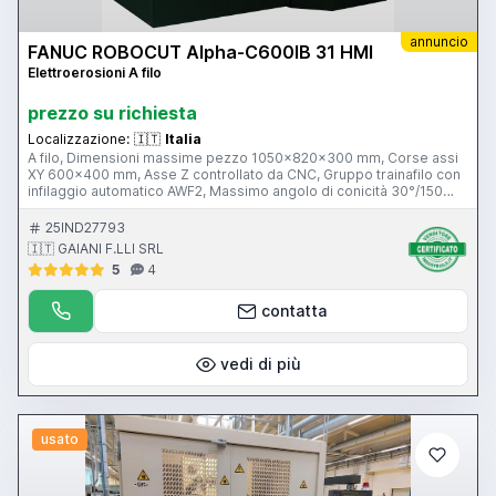
annuncio
FANUC ROBOCUT Alpha-C600IB 31 HMI
Elettroerosioni A filo
prezzo su richiesta
Localizzazione:
🇮🇹
Italia
A filo, Dimensioni massime pezzo 1050x820x300 mm, Corse assi
XY 600x400 mm, Asse Z controllato da CNC, Gruppo trainafilo con
infilaggio automatico AWF2, Massimo angolo di conicità 30°/150
mm, Diametro filo 0,1-0,3 mm, Controllo numerico FANUC 31i-WB
con video Touch screen 15”. IN PRONTA CONSEGNA
25IND27793
🇮🇹 GAIANI F.LLI SRL
5
4
contatta
vedi di più
usato