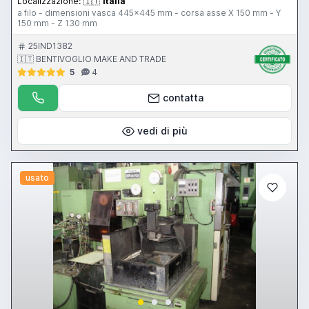
Localizzazione:
🇮🇹
Italia
a filo - dimensioni vasca 445x445 mm - corsa asse X 150 mm - Y
150 mm - Z 130 mm
25IND1382
🇮🇹 BENTIVOGLIO MAKE AND TRADE
5
4
contatta
vedi di più
usato