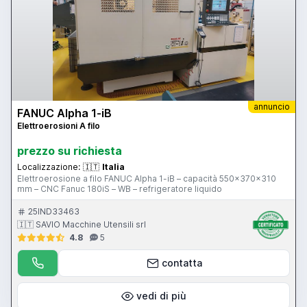
annuncio
FANUC Alpha 1-iB
Elettroerosioni A filo
prezzo su richiesta
Localizzazione:
🇮🇹
Italia
Elettroerosione a filo FANUC Alpha 1-iB – capacità 550x370x310
mm – CNC Fanuc 180iS – WB – refrigeratore liquido
25IND33463
🇮🇹 SAVIO Macchine Utensili srl
4.8
5
contatta
vedi di più