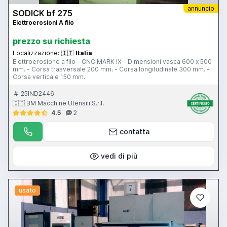
annuncio
SODICK bf 275
Elettroerosioni A filo
prezzo su richiesta
Localizzazione:
🇮🇹
Italia
Elettroerosione a filo - CNC MARK IX - Dimensioni vasca 600 x 500
mm. - Corsa trasversale 200 mm. - Corsa longitudinale 300 mm. -
Corsa verticale 150 mm.
25IND2446
🇮🇹 BM Macchine Utensili S.r.l.
4.5
2
contatta
vedi di più
usato