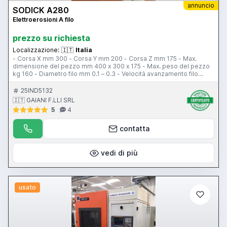
annuncio
SODICK A280
Elettroerosioni A filo
prezzo su richiesta
Localizzazione:
🇮🇹
Italia
- Corsa X mm 300 - Corsa Y mm 200 - Corsa Z mm 175 - Max.
dimensione del pezzo mm 400 x 300 x 175 - Max. peso del pezzo
kg 160 - Diametro filo mm 0.1 – 0.3 - Velocità avanzamento filo
mm/sec 250 - Dimensione macchina mm 1585x1850x1800 -
Serbatoio dielettrico: capacità l. 285 - Sistema di filtraggio filtro di
25IND5132
carta - Peso della macchina kg 1500
🇮🇹 GAIANI F.LLI SRL
5
4
contatta
vedi di più
usato