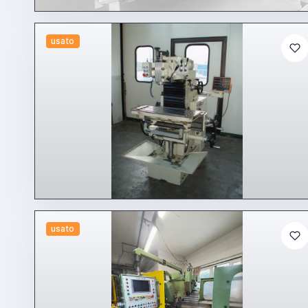
usato
usato