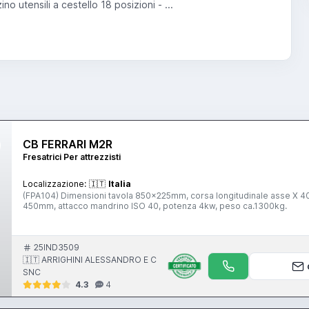
utensili a cestello 18 posizioni - ...
CB FERRARI M2R
Fresatrici Per attrezzisti
Localizzazione:
🇮🇹
Italia
(FPA104) Dimensioni tavola 850x225mm, corsa longitudinale asse X 4
450mm, attacco mandrino ISO 40, potenza 4kw, peso ca.1300kg.
25IND3509
🇮🇹 ARRIGHINI ALESSANDRO E C
SNC
4.3
4