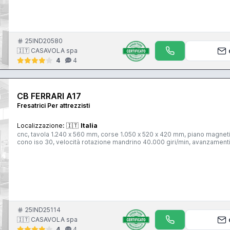
25IND20580
🇮🇹 CASAVOLA spa
4
4
CB FERRARI A17
Fresatrici Per attrezzisti
Localizzazione:
🇮🇹
Italia
cnc, tavola 1.240 x 560 mm, corse 1.050 x 520 x 420 mm, piano magneti
cono iso 30, velocità rotazione mandrino 40.000 giri/min, avanzamenti
25IND25114
🇮🇹 CASAVOLA spa
4
4