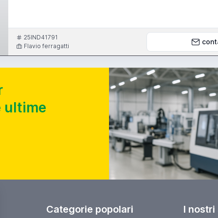
25IND41791
cont
Flavio ferragatti
r
 ultime
Categorie popolari
I nostri