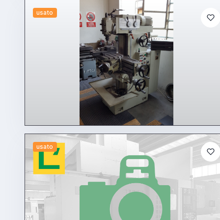
usato
usato