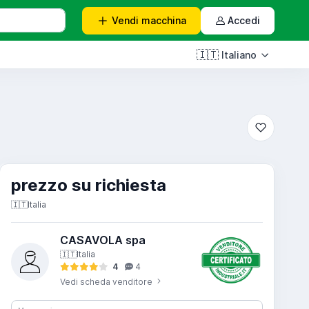
Vendi
macchina
Accedi
🇮🇹
Italiano
prezzo su richiesta
🇮🇹
Italia
CASAVOLA spa
🇮🇹
Italia
4
4
Vedi scheda venditore