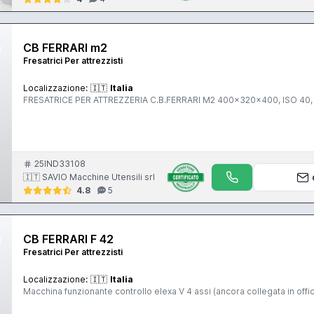
CB FERRARI m2
Fresatrici Per attrezzisti
Localizzazione:
🇮🇹
Italia
FRESATRICE PER ATTREZZERIA C.B.FERRARI M2 400x320x400, ISO 40, vi
25IND33108
🇮🇹 SAVIO Macchine Utensili srl
4.8
5
CB FERRARI F 42
Fresatrici Per attrezzisti
Localizzazione:
🇮🇹
Italia
Macchina funzionante controllo elexa V 4 assi (ancora collegata in offi