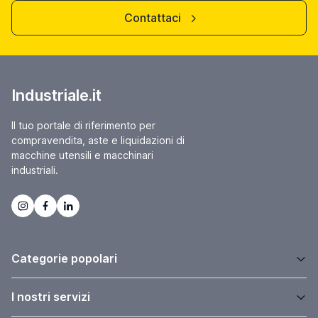
prezzo su richiesta
Localizzazione:
🇮🇹
Italia
verticale - tavola 1700 x 680 mm - corse 1350 x 630 x 700 mm -
portata tavola 1500 kg - cambio utensili 24 posizioni - cono BT 50 –
velocità mandrino 35-3500 giri al minuto - 15 HP - avanzamento di
lavoro 1-4000 mm al minuto - avanzamento rapido 10000 mm al
minuto - CNC Fanuc 0-MC
25IND55
🇮🇹 CASAVOLA spa
4
4
contatta
vedi di più
usato