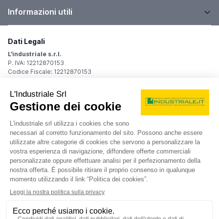
annuncio
EIKON vmc 800p
Centri di lavoro Verticali Altri
prezzo su richiesta
Localizzazione:
🇮🇹
Italia
verticale - pallet 800 x 400 mm - corse 800 x 500 x 500 mm –
velocità mandrino 8000 giri al minuto - cambio pallet - magazzino
utensili 36 posizioni - cono ISO 40 - CNC Fanuc 21-M
25IND59
🇮🇹 CASAVOLA spa
4
4
contatta
vedi di più
usato