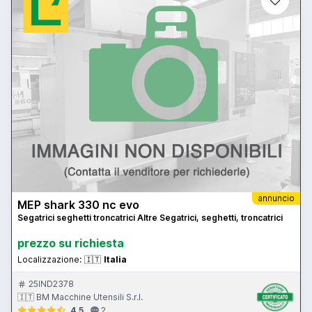
annuncio
MEP shark 330 nc evo
Segatrici seghetti troncatrici Altre Segatrici, seghetti, troncatrici
prezzo su richiesta
Localizzazione:
🇮🇹
Italia
25IND2378
🇮🇹 BM Macchine Utensili S.r.l.
4.5
2