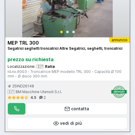
annuncio
MEP TRL 300
Segatrici seghetti troncatrici Altre Segatrici, seghetti, troncatrici
prezzo su richiesta
Localizzazione:
🇮🇹
Italia
Id.no.6003 - Troncatrice MEP modello TRL 300 - Capacità Ø 100
mm - Ø disco 300 mm
25IND26148
🇮🇹 BM Macchine Utensili S.r.l.
4.5
2
contatta
vedi di più