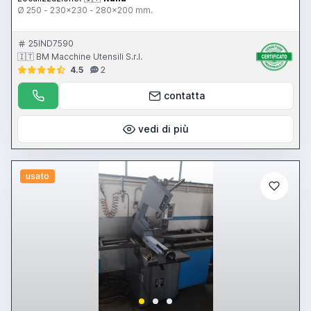
Ø 250 - 230x230 - 280x200 mm.
25IND7590
🇮🇹 BM Macchine Utensili S.r.l.
4.5
2
contatta
vedi di più
usato