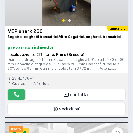
annuncio
MEP shark 260
Segatrici seghetti troncatrici Altre Segatrici, seghetti, troncatrici
prezzo su richiesta
Localizzazione:
🇮🇹
Italia, Flero (Brescia)
Diametro di taglio 210 mm Capacità di taglio a 90°: piatto 270 x 200
mm Capacità di taglio a 90°: quadro 200 mm Capacità di taglio a
60°: tondo 90 mm Gamma di velocità: 36 / 72 m/min Potenza
motore 0,7 / 0,81 kW Dimensioni nastro lama 2750 x 27 x 0,9 mm
Peso macchina circa 0,4 t Dimensioni LxPxA 0,8 x 1,4 x 1,5 m Rulliera
25IND47674
Quaresmini Alfredo srl
contatta
vedi di più
usato