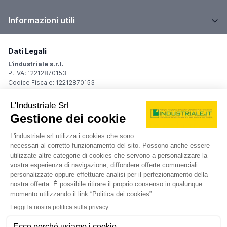
Informazioni utili
Dati Legali
L'industriale s.r.l.
P. IVA: 12212870153
Codice Fiscale: 12212870153
Sede Legale
Via Carlo Dolci, 32
20148 Milano (MI)
Italy
Registro Imprese
Iscrizione R.I.: 12212870153
REA: MI-1539011
Capitale sociale: Euro 10.400,00 i.v.
Contatti
info@industriale.it