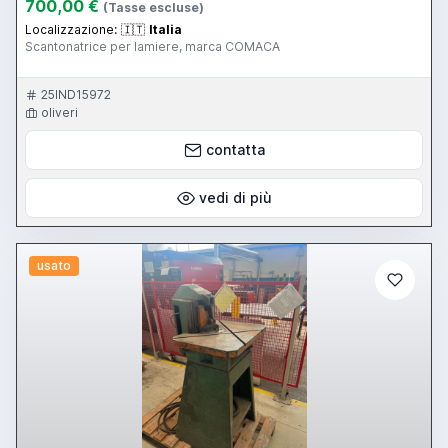
700,00 €
(Tasse escluse)
Localizzazione:
🇮🇹
Italia
Scantonatrice per lamiere, marca COMACA
25IND15972
oliveri
contatta
vedi di più
usato