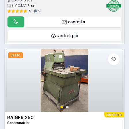
25IND16301
🇮🇹 CO.MA.F. srl
5
2
contatta
vedi di più
usato
annuncio
RAINER 250
Scantonatrici