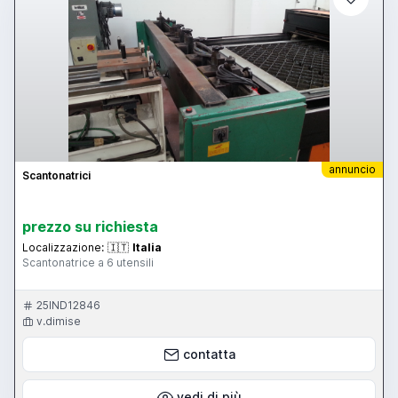
annuncio
Scantonatrici
prezzo su richiesta
Localizzazione:
🇮🇹
Italia
Scantonatrice a 6 utensili
25IND12846
v.dimise
contatta
vedi di più