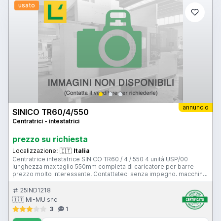
usato
annuncio
SINICO TR60/4/550
Centratrici - intestatrici
prezzo su richiesta
Localizzazione:
🇮🇹
Italia
Centratrice intestatrice SINICO TR60 / 4 / 550 4 unità USP/00
lunghezza max taglio 550mm completa di caricatore per barre
prezzo molto interessante. Contattateci senza impegno. macchina
visibile nel ns magazzino a Gussago (BS)
25IND1218
🇮🇹 MI-MU snc
3
1