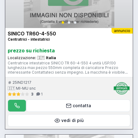
annuncio
SINICO TR60-4-550
Centratrici - intestatrici
prezzo su richiesta
Localizzazione:
🇮🇹
Italia
Centratrice intestatrice SINICO TR 60-4-550 4 unità USP/00
lunghezza max pezzo 550mm completa di caricatore Prezzo
interessante Contattateci senza impegno. La macchina è visibile
funzionante nel ns magazzino di Gussago (BS) Mimu Macchine
Utensili
25IND1217
🇮🇹 MI-MU snc
3
1
contatta
vedi di più