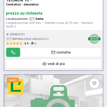
Centratrici - intestatrici
prezzo su richiesta
Localizzazione:
🇮🇹
Italia
Lunghezza max. 500 mm. - Diametro max. Ø 70 mm. - Numero
teste 2
25IND2701
🇮🇹 BM Macchine Utensili S.r.l.
4.5
2
contatta
vedi di più
usato