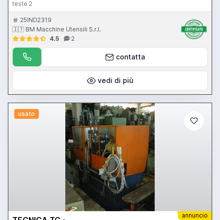
teste 2
25IND2319
🇮🇹 BM Macchine Utensili S.r.l.
4.5
2
contatta
vedi di più
usato
annuncio
TECNICA TC -