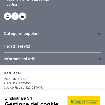
industriali.
Categorie popolari
I nostri servizi
Informazioni utili
Dati Legali
L'industriale s.r.l.
P. IVA: 12212870153
Codice Fiscale: 12212870153
Sede Legale
Via Carlo Dolci, 32