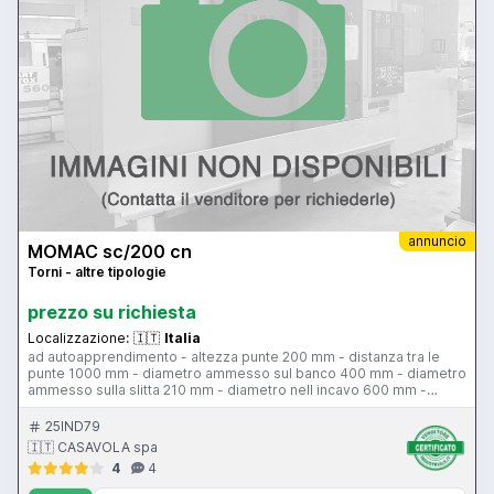
annuncio
MOMAC sc/200 cn
Torni - altre tipologie
prezzo su richiesta
Localizzazione:
🇮🇹
Italia
ad autoapprendimento - altezza punte 200 mm - distanza tra le
punte 1000 mm - diametro ammesso sul banco 400 mm - diametro
ammesso sulla slitta 210 mm - diametro nell incavo 600 mm -
passaggio barra 52 mm - 3 gamme – velocità mandrino da 0 a
2300 giri/min - 7,5 hp - torretta 4 posizioni - avanzamento di lavoro
25IND79
0-3000 mm/min - avanzamento rapido 5000 mm/min - unita di
🇮🇹 CASAVOLA spa
governo Fagor
4
4