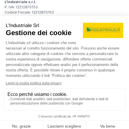
L'industriale s.r.l.
P. IVA: 12212870153
Codice Fiscale: 12212870153
Sede Legale
Via Carlo Dolci, 32
20148 Milano (MI)
Italy
Registro Imprese
Iscrizione R.I.: 12212870153
REA: MI-1539011
Capitale sociale: Euro 10.400,00 i.v.
Contatti
info@industriale.it
PEC:
industriale@pec.industriale.it
02 8969 3116
© 2026 L'industriale s.r.l. - Tutti i diritti riservati
Informativa privacy - Cookie
|
Condizioni di navigazione
|
Condizioni generali di contratto