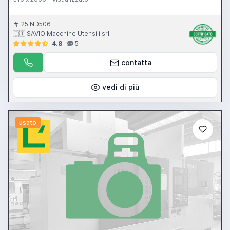
25IND506
🇮🇹 SAVIO Macchine Utensili srl
4.8
5
contatta
vedi di più
usato