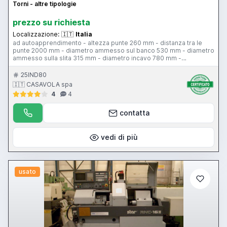
Torni - altre tipologie
prezzo su richiesta
Localizzazione:
🇮🇹
Italia
ad autoapprendimento - altezza punte 260 mm - distanza tra le
punte 2000 mm - diametro ammesso sul banco 530 mm - diametro
ammesso sulla slita 315 mm - diametro incavo 780 mm -
passaggio barra 78 mm - velocità mandrino 3 gamme 0-1700 giri
al minuto - 10.0 Hp - torretta automatica 8 posizioni Baruffaldi BSV-
25IND80
N120-8-25 – unità di governo Fagor 800 T
🇮🇹 CASAVOLA spa
4
4
contatta
vedi di più
usato