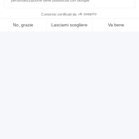
usato
annuncio
CASTEL silver
Alesatrici Altre alesatrici
prezzo su richiesta
Localizzazione:
🇮🇹
Italia
corse X 5000 – Y 2200- Z canotto 600 – ram 800 – tavola 1600 x
1800 – 2000 giri – cnc NUM 1060 M
25IND597
🇮🇹 SELEMARC srl
5
5