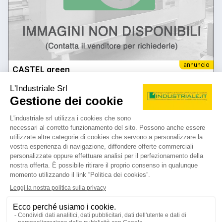
annuncio
CASTEL green
Alesatrici Altre alesatrici
prezzo su richiesta
Localizzazione:
🇮🇹
Italia
Diametro 110 - 2600 x 1500 x 1500 - tavola 1300 x 1100 mm - CNC
HEIDENHAIN TNC 355 - ATC 40 utensili
25IND450
🇮🇹 SAVIO Macchine Utensili srl
4.8
5
contatta
vedi di più