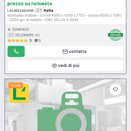
prezzo su richiesta
Localizzazione:
🇮🇹
Italia
montante mobile – corse 4300 x 1000 x 1700 – tavola 6000 x 1060
– 2200 giri al minuto – CNC SELCA S 3045
25IND620
🇮🇹 SELEMARC srl
5
5
contatta
vedi di più
usato