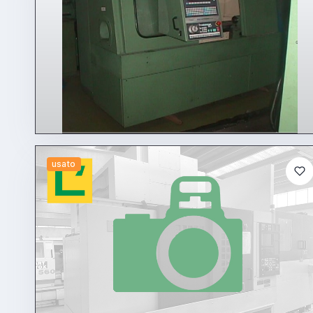
usato