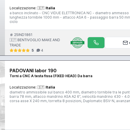
Localizzazione:
🇮🇹
Italia
a banco inclinato - CNC VIDUE ELETTRONICA NC - diametro ammesso i
lunghezza tornibile 1000 mm - attacco ASA 6 - passaggio barra 50 mm - 
ciclo
25IND1861
🇮🇹 BENTIVOGLIO MAKE AND
TRADE
5
4
PADOVANI labor 190
Torni a CNC A testa fissa (FIXED HEAD) Da barra
Localizzazione:
🇮🇹
Italia
diametro ammissibile sul banco 400 mm, diametro tornibile tra le punte 315 mm, lunghezza tornibile tra le punte 1.000 mm, passaggio
barra 78 mm, attacco mandrino ASA A2 6”, velocità mandrino 430 - 4.000 giri/min, motore mandrino 33 Hp, corsa asse Z 1.050 mm,