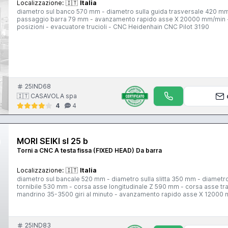
Localizzazione:
🇮🇹
Italia
diametro sul banco 570 mm - diametro sulla guida trasversale 420 mm 
passaggio barra 79 mm - avanzamento rapido asse X 20000 mm/min -
posizioni - evacuatore trucioli - CNC Heidenhain CNC Pilot 3190
25IND68
🇮🇹 CASAVOLA spa
4
4
MORI SEIKI sl 25 b
Torni a CNC A testa fissa (FIXED HEAD) Da barra
Localizzazione:
🇮🇹
Italia
diametro sul bancale 520 mm - diametro sulla slitta 350 mm - diametro
tornibile 530 mm - corsa asse longitudinale Z 590 mm - corsa asse t
mandrino 35-3500 giri al minuto - avanzamento rapido asse X 12000
mandrino A2-6 - torretta 12 posizioni - evacuatore trucioli - sping
25IND83