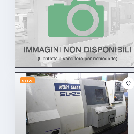
usato