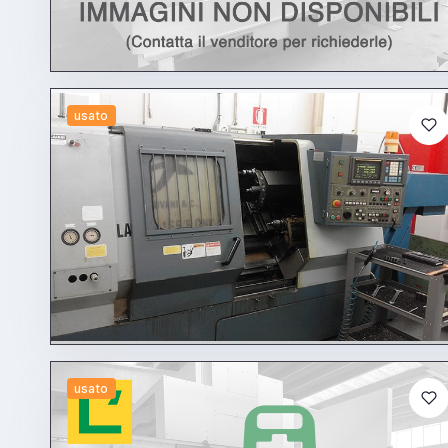
usato
usato