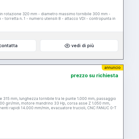
n rotazione 320 mm - diametro massimo tornibile 300 mm -
torretta n. 1 - numero utensili 8 - attacco VDI - contropunta in
contatta
vedi di più
annuncio
prezzo su richiesta
corsa asse X 240 mm, torretta 8 posizioni, Duplomatic BSV-N, avanzamenti rapidi 14.000 mm/min, evacuatore trucioli, CNC FANUC 0-T