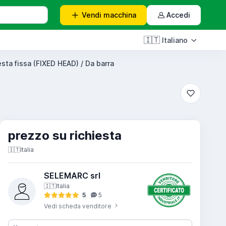
Vendi
macchina
Accedi
🇮🇹
Italiano
esta fissa (FIXED HEAD) / Da barra
prezzo su richiesta
🇮🇹
Italia
SELEMARC srl
🇮🇹
Italia
5
5
Vedi scheda venditore