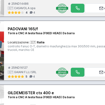
25IND14486
🇮🇹 CASAVOLA spa
4
4
PADOVANI 165/f
Torni a CNC A testa fissa (FIXED HEAD) Da barra
Localizzazione:
🇮🇹
Italia
controllo Fanuc O-T, diametro max/lunghezza max 300/500 mm, passagg
trucioli, marchio CE
25IND16127
🇮🇹 GAIANI F.LLI SRL
5
4
GILDEMEISTER ctx 400 e
Torni a CNC A testa fissa (FIXED HEAD) Da barra