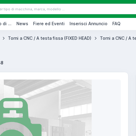
 di ...
News
Fiere ed Eventi
Inserisci Annuncio
FAQ
Torni a CNC / A testa fissa (FIXED HEAD)
Torni a CNC / A t
38