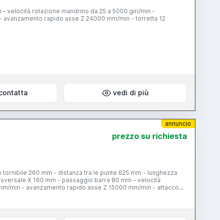
– velocità rotazione mandrino da 25 a 5000 giri/min -
 avanzamento rapido asse Z 24000 mm/min - torretta 12
contatta
vedi di più
annuncio
prezzo su richiesta
 tornibile 260 mm - distanza tra le punte 625 mm - lunghezza
rasversale X 160 mm - passaggio barra 80 mm – velocità
 mm/min - avanzamento rapido asse Z 15000 mm/min - attacco
ibarra LNS Quick Load - CNC YASNAC MSC-516