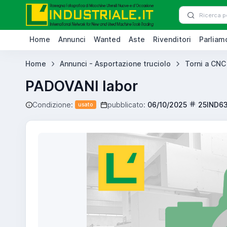
Home
Annunci
Wanted
Aste
Rivenditori
Parliamo
Home
Annunci - Asportazione truciolo
Torni a CNC
PADOVANI labor
Condizione:
pubblicato:
06/10/2025
25IND6
usato