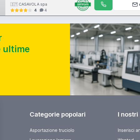
🇮🇹 CASAVOLA spa
4
4
r
 ultime
Categorie popolari
I nostri
Asportazione truciolo
Inserisci a