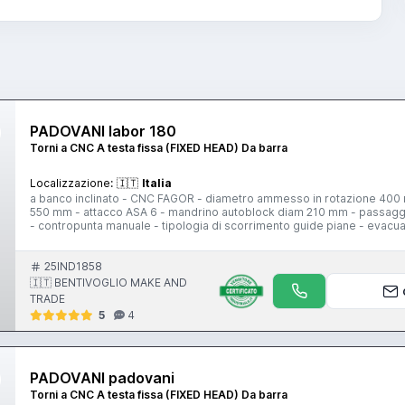
PADOVANI labor 180
Torni a CNC A testa fissa (FIXED HEAD) Da barra
Localizzazione:
🇮🇹
Italia
a banco inclinato - CNC FAGOR - diametro ammesso in rotazione 400 m
550 mm - attacco ASA 6 - mandrino autoblock diam 210 mm - passaggio
- contropunta manuale - tipologia di scorrimento guide piane - evacuat
25IND1858
🇮🇹 BENTIVOGLIO MAKE AND
TRADE
5
4
PADOVANI padovani
Torni a CNC A testa fissa (FIXED HEAD) Da barra