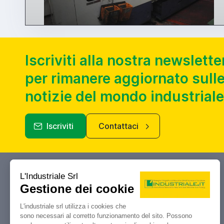
Iscriviti alla nostra newslette
per rimanere aggiornato sulle
notizie del mondo industriale
Iscriviti
Contattaci
Industriale.it
Il tuo portale di riferimento per
compravendita, aste e liquidazioni di