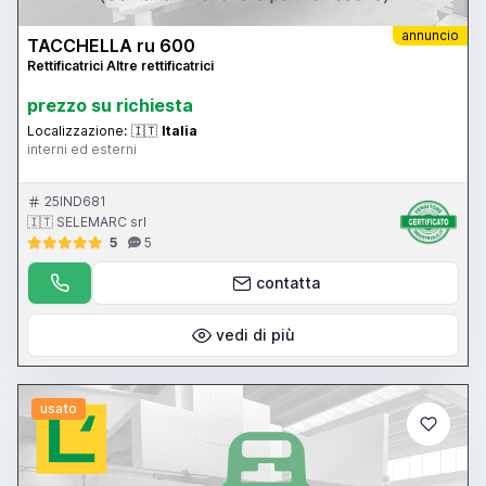
annuncio
TACCHELLA ru 600
Rettificatrici Altre rettificatrici
prezzo su richiesta
Localizzazione:
🇮🇹
Italia
interni ed esterni
25IND681
🇮🇹 SELEMARC srl
5
5
contatta
vedi di più
usato