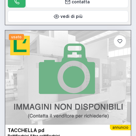
contatta
vedi di più
usato
annuncio
TACCHELLA pd
Rettificatrici Altre rettificatrici