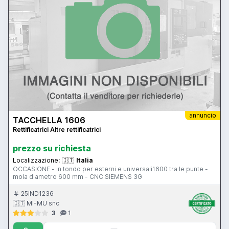
annuncio
TACCHELLA 1606
Rettificatrici Altre rettificatrici
prezzo su richiesta
Localizzazione:
🇮🇹
Italia
OCCASIONE - in tondo per esterni e universali1600 tra le punte -
mola diametro 600 mm - CNC SIEMENS 3G
25IND1236
🇮🇹 MI-MU snc
3
1