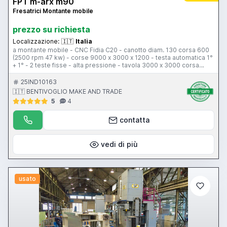
FPT m-arx m90
Fresatrici Montante mobile
prezzo su richiesta
Localizzazione:
🇮🇹
Italia
a montante mobile - CNC Fidia C20 - canotto diam. 130 corsa 600
(2500 rpm 47 kw) - corse 9000 x 3000 x 1200 - testa automatica 1°
+ 1° - 2 teste fisse - alta pressione - tavola 3000 x 3000 corsa
3000 50 ton
25IND10163
🇮🇹 BENTIVOGLIO MAKE AND TRADE
5
4
contatta
vedi di più
usato