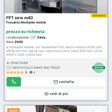
annuncio
FPT sirio m40
Fresatrici Montante mobile
prezzo su richiesta
Localizzazione:
🇮🇹
Italia
Anno
2005
a montante mobile, cnc heidenhain 530, testa continua 4000 rpm
28/35 kw mod. tupcg csa + testa fissa mod. sels4 400 mm, corse
4000 x 1200 x 2000 mm
25IND15286
🇮🇹 BENTIVOGLIO MAKE AND TRADE
5
4
contatta
vedi di più
usato