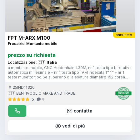
annuncio
FPT M-ARX M100
Fresatrici Montante mobile
prezzo su richiesta
Localizzazione:
🇮🇹
Italia
a montante mobile, CNC Heidenhain 430M, nr 1 testa tipo birotativa
automatica millesimale + nr 1 testa tipo TAM indexata 1° 1° + nr 1
testa musetto tipo Sels, bareno di alesatura diametro 152 corsa
900 mm 2500 rpm, corse 10000 x 1500 x 4000 mm, piani stolle,
pick-up teste, tavola idrostatica continua 3500 x 3000 80 ton
25IND11320
🇮🇹 BENTIVOGLIO MAKE AND TRADE
5
4
contatta
vedi di più