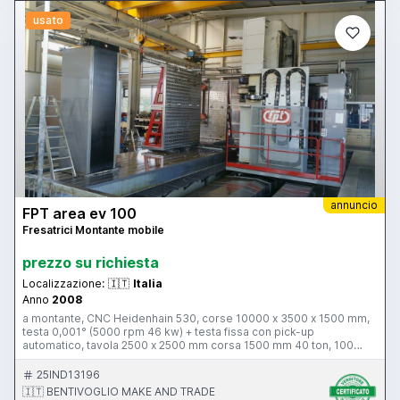
usato
annuncio
FPT area ev 100
Fresatrici Montante mobile
prezzo su richiesta
Localizzazione:
🇮🇹
Italia
Anno
2008
a montante, CNC Heidenhain 530, corse 10000 x 3500 x 1500 mm,
testa 0,001° (5000 rpm 46 kw) + testa fissa con pick-up
automatico, tavola 2500 x 2500 mm corsa 1500 mm 40 ton, 100
utensili, Renishaw, 40 bar
25IND13196
🇮🇹 BENTIVOGLIO MAKE AND TRADE