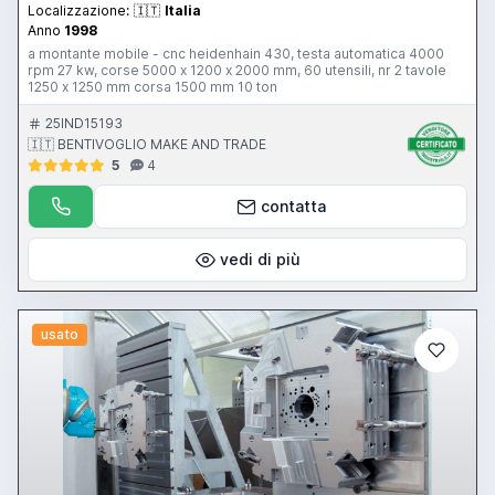
Localizzazione:
🇮🇹
Italia
Anno
1998
a montante mobile - cnc heidenhain 430, testa automatica 4000
rpm 27 kw, corse 5000 x 1200 x 2000 mm, 60 utensili, nr 2 tavole
1250 x 1250 mm corsa 1500 mm 10 ton
25IND15193
🇮🇹 BENTIVOGLIO MAKE AND TRADE
5
4
contatta
vedi di più
usato