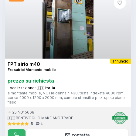
annuncio
FPT sirio m40
Fresatrici Montante mobile
prezzo su richiesta
Localizzazione:
🇮🇹
Italia
a montante mobile, NC Heidenhain 430, testa indexata 4000 rpm,
corse 4000 x 1200 x 2000 mm, cambio utensili e pick-up su piano
fisso
25IND15668
🇮🇹 BENTIVOGLIO MAKE AND TRADE
5
4
contatta