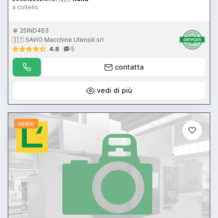
a coltello
25IND463
🇮🇹 SAVIO Macchine Utensili srl
4.8
5
contatta
vedi di più
usato