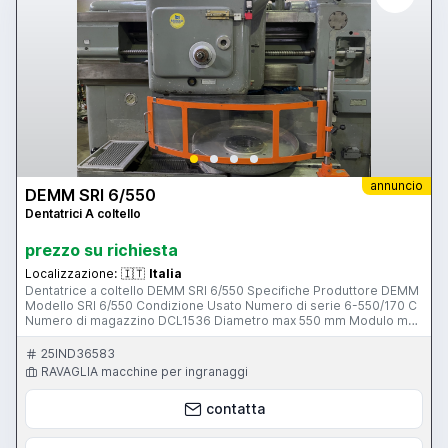
annuncio
DEMM SRI 6/550
Dentatrici A coltello
prezzo su richiesta
Localizzazione:
🇮🇹
Italia
Dentatrice a coltello DEMM SRI 6/550 Specifiche Produttore DEMM
Modello SRI 6/550 Condizione Usato Numero di serie 6-550/170 C
Numero di magazzino DCL1536 Diametro max 550 mm Modulo max
6 Massima larghezza della fascia dentata 75 mm Corsa massima
del mandrino 80 mm Diametro del mandrino 85 mm Completa di
25IND36583
Manuale di istruzione Ingranaggi di ricambio
RAVAGLIA macchine per ingranaggi
contatta