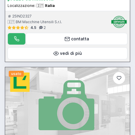
Localizzazione:
🇮🇹
Italia
25IND2327
🇮🇹 BM Macchine Utensili S.r.l.
4.5
2
contatta
vedi di più
usato