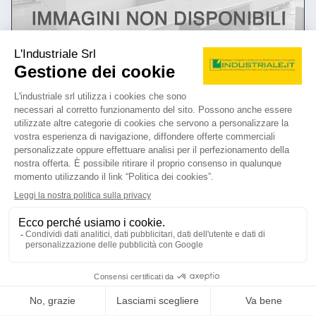
annuncio
HURTH kf32a
Fresatrici Altre fresatrici
prezzo su richiesta
Localizzazione:
🇮🇹
Italia
25IND731
sorem
contatta
vedi di più
usato