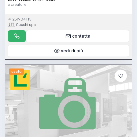
a creatore
25IND4115
🇮🇹 Cucchi spa
contatta
vedi di più
usato