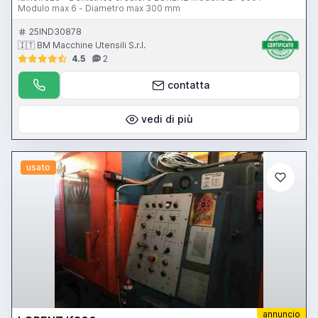
Modulo max 6 - Diametro max 300 mm
25IND30878
🇮🇹 BM Macchine Utensili S.r.l.
4.5
2
contatta
vedi di più
usato
annuncio