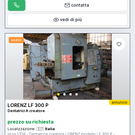
contatta
vedi di più
usato
annuncio
LORENZ LF 300 P
Dentatrici A creatore
prezzo su richiesta
Localizzazione:
🇮🇹
Italia
Id.no.1326 - Dentatrice creatore LORENZ modello LF 300 P -