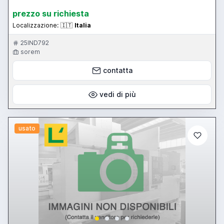
prezzo su richiesta
Localizzazione:
🇮🇹
Italia
25IND792
sorem
contatta
vedi di più
usato