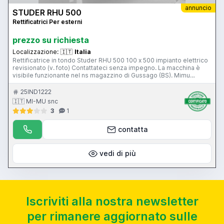
annuncio
STUDER RHU 500
Rettificatrici Per esterni
prezzo su richiesta
Localizzazione:
🇮🇹
Italia
Rettificatrice in tondo Studer RHU 500 100 x 500 impianto elettrico
revisionato (v. foto) Contattateci senza impegno. La macchina è
visibile funzionante nel ns magazzino di Gussago (BS). Mimu
Macchine Utensili Rundschleifmaschine Cylindrical grinding
machine Rectifieuse cylindrique
25IND1222
🇮🇹 MI-MU snc
3
1
contatta
vedi di più
Iscriviti alla nostra newsletter
per rimanere aggiornato sulle