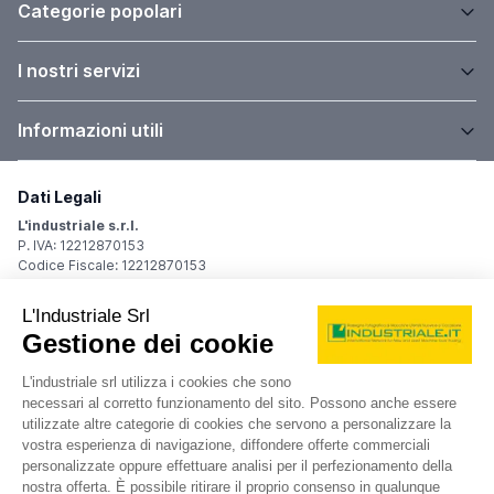
Categorie popolari
I nostri servizi
Informazioni utili
Dati Legali
L'industriale s.r.l.
P. IVA: 12212870153
Codice Fiscale: 12212870153
Sede Legale
Via Carlo Dolci, 32
20148 Milano (MI)
Italy
Registro Imprese
Iscrizione R.I.: 12212870153
REA: MI-1539011
Capitale sociale: Euro 10.400,00 i.v.