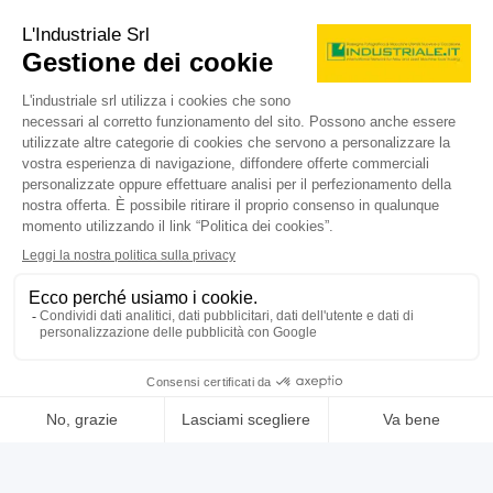
prezzo su richiesta
Localizzazione:
🇮🇹
Italia
a creatore
25IND775
sorem
contatta
vedi di più
usato