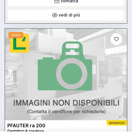
contatta
vedi di più
usato
annuncio
PFAUTER ra 200
Dentatrici A creatore